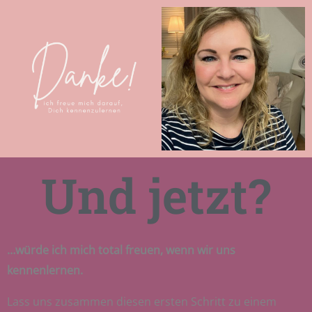
Und jetzt?
…würde ich mich total freuen, wenn wir uns
kennenlernen.
Lass uns zusammen diesen ersten Schritt zu einem