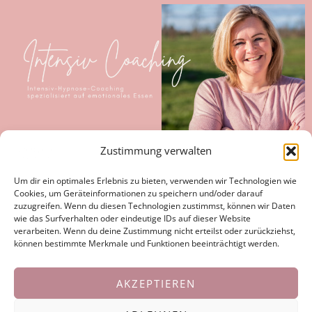
Zustimmung verwalten
Um dir ein optimales Erlebnis zu bieten, verwenden wir Technologien wie
Cookies, um Geräteinformationen zu speichern und/oder darauf
zuzugreifen. Wenn du diesen Technologien zustimmst, können wir Daten
Intensives 1:1 Hypnose Coaching
wie das Surfverhalten oder eindeutige IDs auf dieser Website
verarbeiten. Wenn du deine Zustimmung nicht erteilst oder zurückziehst,
Intensives Hypnose-gestütztes Coachingprogramm
können bestimmte Merkmale und Funktionen beeinträchtigt werden.
über 3, 6 oder 12 Monate für Frauen, die tief eintauchen
und sich wirklich transformieren wollen.
AKZEPTIEREN
Begrenzte Plätze verfügbar!