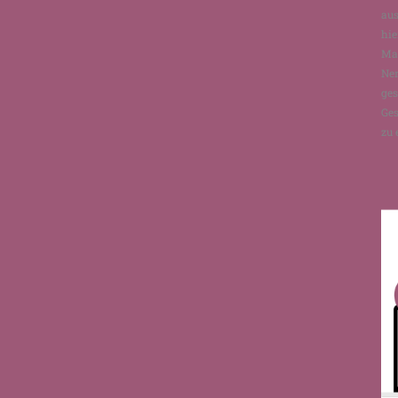
aus
hie
Man
Ne
ges
Ges
zu 