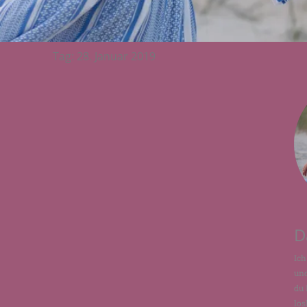
Tag: 28. Januar 2019
D
Ich
und
du 
los