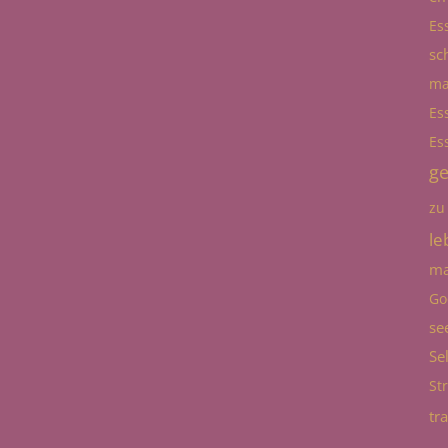
Es
sc
ma
Es
Es
g
zu
le
ma
Go
se
Se
St
tr