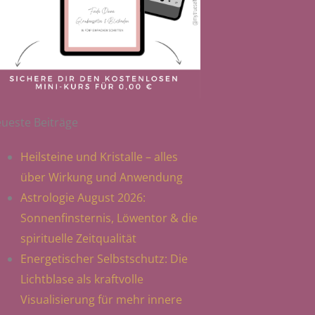
ueste Beiträge
Heilsteine und Kristalle – alles
über Wirkung und Anwendung
Astrologie August 2026:
Sonnenfinsternis, Löwentor & die
spirituelle Zeitqualität
Energetischer Selbstschutz: Die
Lichtblase als kraftvolle
Visualisierung für mehr innere