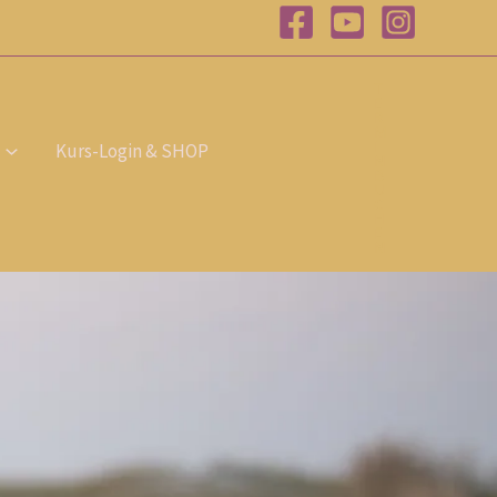
T
E
R
M
I
Kurs-Login & SHOP
N
B
U
C
H
E
N