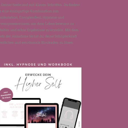
 Deiner Seele und mit klaren Schritten. Du findest
r eine einzigartige Kombination aus
ifestation, Energiearbeit, Hypnose und
rvensystemwissen, um dein Leben bewusst zu
talten und echte Ergebnisse zu erzielen. Mit dem
etz der Annahme lernst du, deine Schöpferkraft
entfalten und emotionale Blockaden zu lösen.