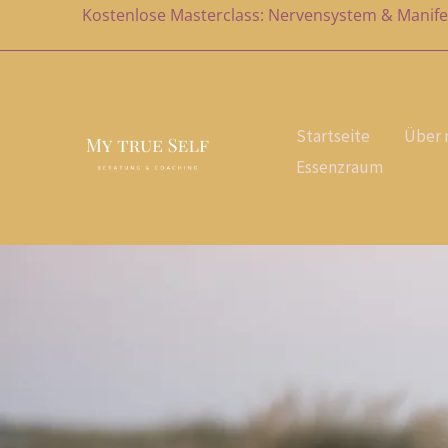
Zum
Kostenlose Masterclass: Nervensystem & Manife
Inhalt
springen
Startseite
Über 
Essenzraum