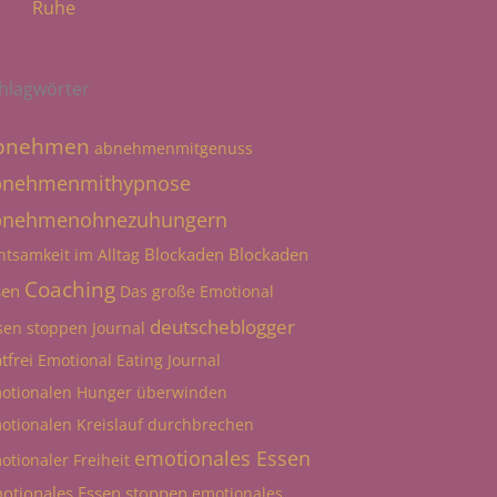
Ruhe
hlagwörter
bnehmen
abnehmenmitgenuss
bnehmenmithypnose
bnehmenohnezuhungern
Blockaden
Blockaden
htsamkeit im Alltag
Coaching
sen
Das große Emotional
deutscheblogger
sen stoppen Journal
tfrei
Emotional Eating Journal
otionalen Hunger überwinden
otionalen Kreislauf durchbrechen
emotionales Essen
otionaler Freiheit
otionales Essen stoppen
emotionales