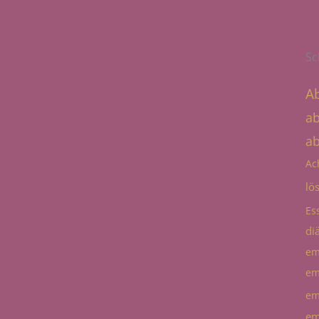
Sc
A
a
a
Ac
lö
Es
diä
em
em
em
em