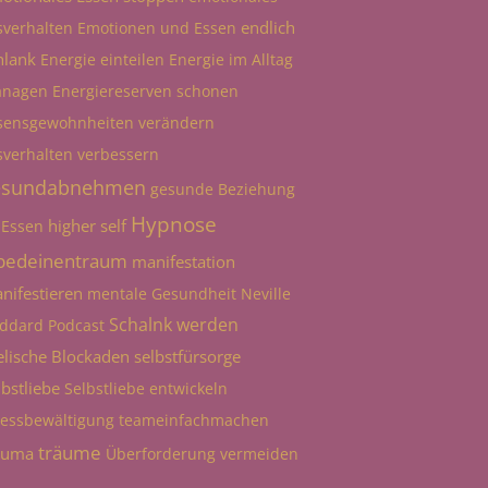
endlich
sverhalten
Emotionen und Essen
hlank
Energie einteilen
Energie im Alltag
nagen
Energiereserven schonen
sensgewohnheiten verändern
sverhalten verbessern
esundabnehmen
gesunde Beziehung
Hypnose
higher self
 Essen
bedeinentraum
manifestation
nifestieren
mentale Gesundheit
Neville
Schalnk werden
ddard
Podcast
elische Blockaden
selbstfürsorge
lbstliebe
Selbstliebe entwickeln
ressbewältigung
teameinfachmachen
träume
auma
Überforderung vermeiden