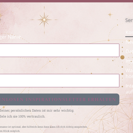
r
Ser
Kon
iger Name
New
Dat
Im
Was
hö
Int
auf
ENLOSEN INSPIRATIONSLETTER ERHALTEN
einer persönlichen Daten ist mir sehr wichtig.
ele ich sie 100% vertraulich.
Vorname ist optional, aber hilfreich denn dann kann ich dich richtig ansprechen.
m Klick möglich.