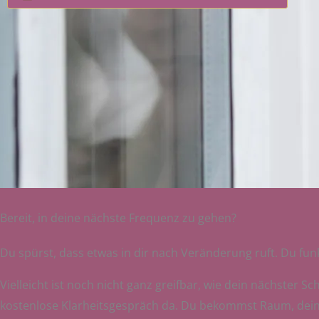
Bereit, in deine nächste Frequenz zu gehen?
Du spürst, dass etwas in dir nach Veränderung ruft. Du funk
Vielleicht ist noch nicht ganz greifbar, wie dein nächster Sc
kostenlose Klarheitsgespräch da. Du bekommst Raum, deine a