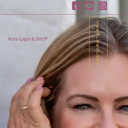
T
E
R
M
I
Kurs-Login & SHOP
N
B
U
C
H
E
N