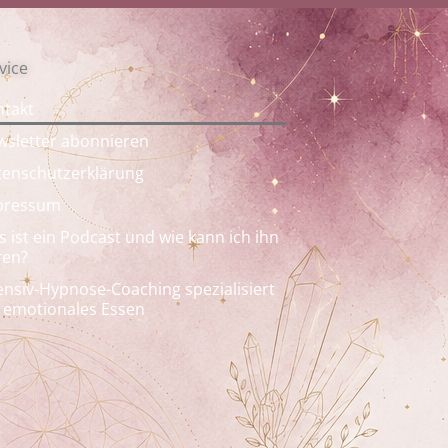
vice
takt
sletter abonnieren
enschutzerklärung
pressum
 ist ein Podcast und wie kann ich ihn
ren?
ensiv-Hypnose-Coaching spezialisiert
 emotionales Essen