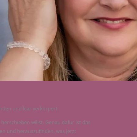
unden und klar verkörpert.
r herschieben willst. Genau dafür ist das
ren und herauszufinden, was jetzt