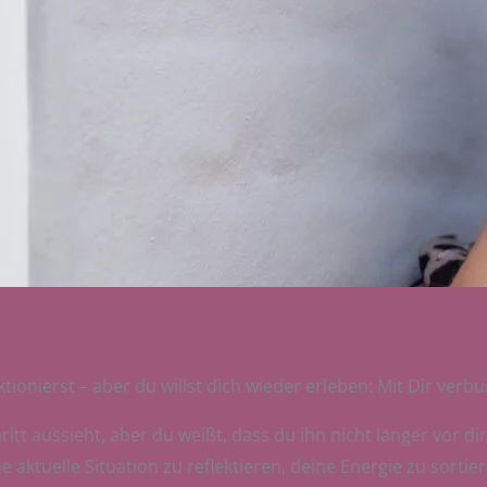
tionierst – aber du willst dich wieder erleben: Mit Dir verb
hritt aussieht, aber du weißt, dass du ihn nicht länger vor di
ktuelle Situation zu reflektieren, deine Energie zu sortie