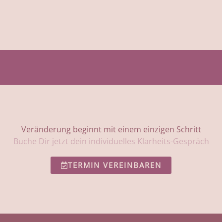
h
a
t
m
*
e
Veränderung beginnt mit einem einzigen Schritt
Buche Dir jetzt dein individuelles Klarheits-Gespräch
TERMIN VEREINBAREN