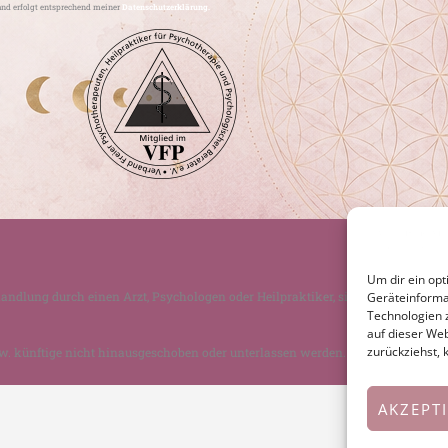
and erfolgt entsprechend meiner
Datenschutzerklärung.
Um dir ein opt
andlung durch einen Arzt, Psychologen oder Heilpraktiker, sind jedoch eine 
Geräteinforma
Technologien 
auf dieser Web
zurückziehst,
w. künftige nicht hinausgeschoben oder unterlassen werden.
AKZEPT