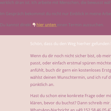
wirklich dran ist. Ich arbeite mit Menschen, die bewusst wähl
Im Gespräch bekommst du nicht nur Einblick in meine Arbei
Du kannst direkt
hier unten
einen Termin aussuchen.
Schön, dass du den Weg hierher gefunden 
Wenn du dir noch nicht sicher bist, ob mein
passt, oder einfach erstmal spüren möchtes
anfühlt, buch dir gern ein kostenloses Ers
wählst deinen Wunschtermin, und ich ruf 
pünktlich an.
Hast du schon eine konkrete Frage oder m
klären, bevor du buchst? Dann schreib mir
WhatsApp-Nachricht an +49 152 58 46 05 47