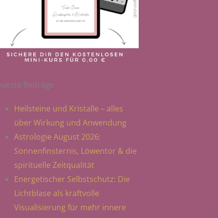
ueste Beiträge
Heilsteine und Kristalle – alles
über Wirkung und Anwendung
Astrologie August 2026:
Sonnenfinsternis, Löwentor & die
spirituelle Zeitqualität
Energetischer Selbstschutz: Die
Lichtblase als kraftvolle
Visualisierung für mehr innere