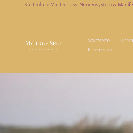
Zum
Kostenlose Masterclass: Nervensystem & Manife
Inhalt
springen
Startseite
Über 
Essenzraum