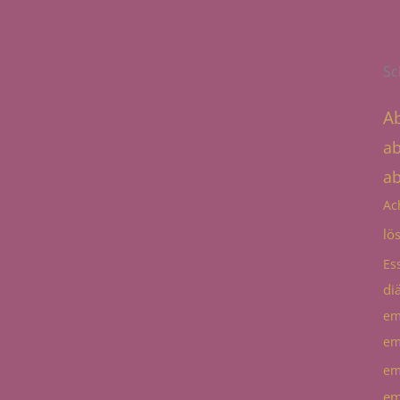
Sc
A
a
a
Ac
lö
Es
diä
em
em
em
em