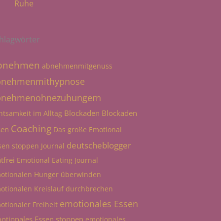
Ruhe
hlagwörter
bnehmen
abnehmenmitgenuss
bnehmenmithypnose
bnehmenohnezuhungern
Blockaden
Blockaden
htsamkeit im Alltag
Coaching
sen
Das große Emotional
deutscheblogger
sen stoppen Journal
tfrei
Emotional Eating Journal
otionalen Hunger überwinden
otionalen Kreislauf durchbrechen
emotionales Essen
otionaler Freiheit
otionales Essen stoppen
emotionales