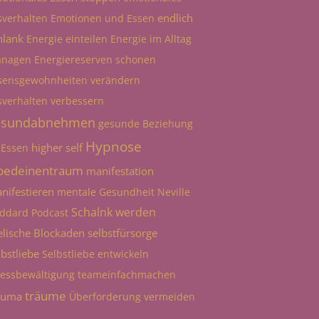
endlich
sverhalten
Emotionen und Essen
hlank
Energie einteilen
Energie im Alltag
nagen
Energiereserven schonen
sensgewohnheiten verändern
sverhalten verbessern
esundabnehmen
gesunde Beziehung
Hypnose
higher self
 Essen
bedeinentraum
manifestation
nifestieren
mentale Gesundheit
Neville
Schalnk werden
ddard
Podcast
elische Blockaden
selbstfürsorge
lbstliebe
Selbstliebe entwickeln
ressbewältigung
teameinfachmachen
träume
auma
Überforderung vermeiden