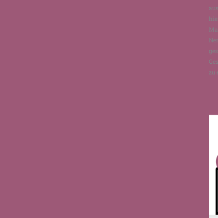
aus
hie
Man
Ne
ges
Ges
zu 