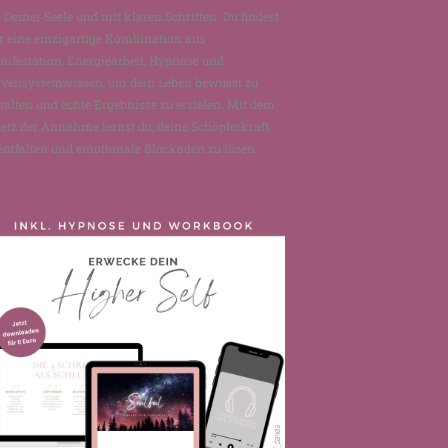
 Deiner Seele und mit klaren Schritten. Du findest
r eine einzigartige Kombination aus
ifestation, Energiearbeit, Hypnose und
rvensystemwissen, um dein Leben bewusst zu
talten und echte Ergebnisse zu erzielen. Mit dem
etz der Annahme lernst du, deine Schöpferkraft
entfalten und emotionale Blockaden zu lösen.