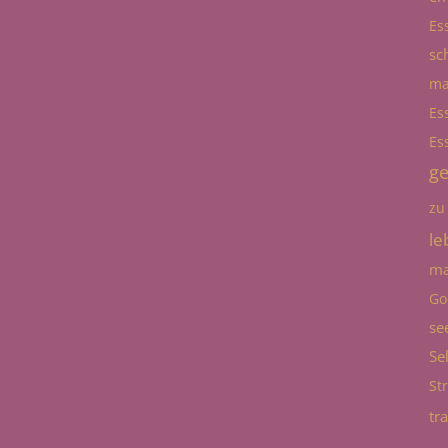
Es
sc
ma
Es
Es
g
zu
le
ma
Go
se
Se
St
tr