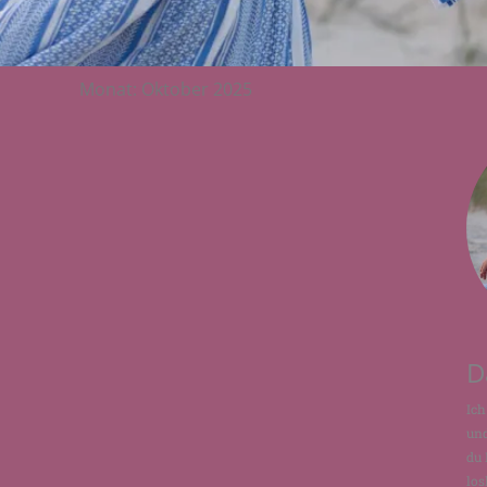
Monat: Oktober 2025
D
Ich
und
du 
los