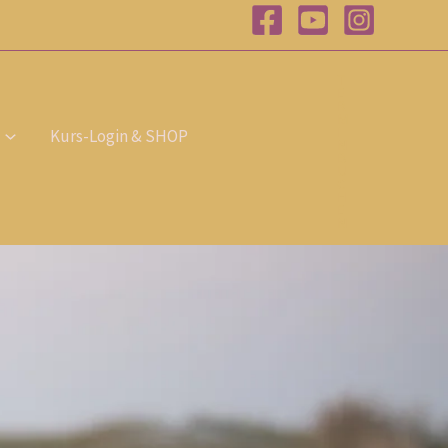
T
E
R
M
I
Kurs-Login & SHOP
N
B
U
C
H
E
N