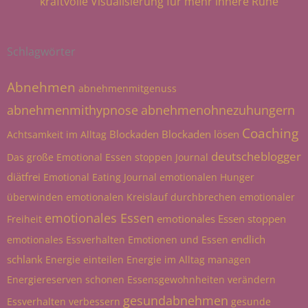
kraftvolle Visualisierung für mehr innere Ruhe
Schlagwörter
Abnehmen
abnehmenmitgenuss
abnehmenmithypnose
abnehmenohnezuhungern
Coaching
Blockaden
Blockaden lösen
Achtsamkeit im Alltag
deutscheblogger
Das große Emotional Essen stoppen Journal
diätfrei
Emotional Eating Journal
emotionalen Hunger
überwinden
emotionalen Kreislauf durchbrechen
emotionaler
emotionales Essen
emotionales Essen stoppen
Freiheit
endlich
emotionales Essverhalten
Emotionen und Essen
schlank
Energie einteilen
Energie im Alltag managen
Energiereserven schonen
Essensgewohnheiten verändern
gesundabnehmen
Essverhalten verbessern
gesunde