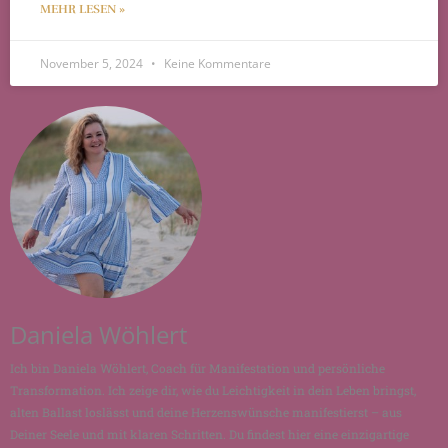
MEHR LESEN »
November 5, 2024
Keine Kommentare
Daniela Wöhlert
Ich bin Daniela Wöhlert, Coach für Manifestation und persönliche
Transformation. Ich zeige dir, wie du Leichtigkeit in dein Leben bringst,
alten Ballast loslässt und deine Herzenswünsche manifestierst – aus
Deiner Seele und mit klaren Schritten. Du findest hier eine einzigartige