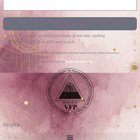
KOSTENLOSEN INSPIRATIONSLETTER
ERHALTEN
Der Schutz deiner persönlichen Daten ist mir sehr wichtig.
Deshalb behandele ich sie 100% vertraulich.
* Pflichtfeld. Dein Vorname ist optional, aber hilfreich denn dann kann ich dich richtig ansprechen.
Abmeldung mit einem Klick möglich.
Der Newsletter-Versand erfolgt entsprechend meiner
Datenschutzerklärung.
Service