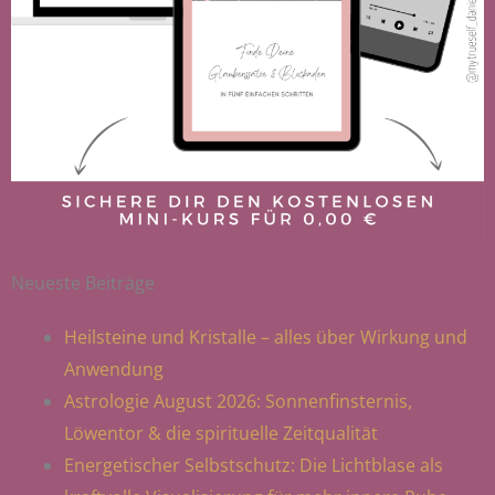
Neueste Beiträge
Heilsteine und Kristalle – alles über Wirkung und
Anwendung
Astrologie August 2026: Sonnenfinsternis,
Löwentor & die spirituelle Zeitqualität
Energetischer Selbstschutz: Die Lichtblase als