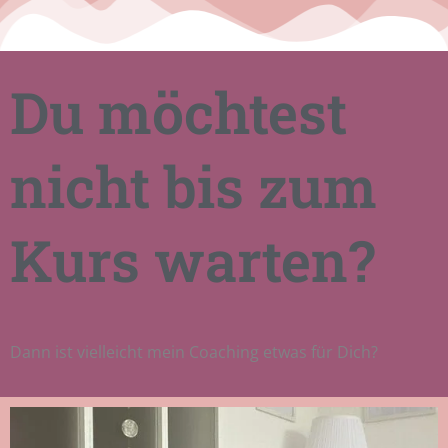
Du möchtest
nicht bis zum
Kurs warten?
Dann ist vielleicht mein Coaching etwas für Dich?