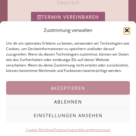
Gespräch
TERMIN VEREINBAREN
Zustimmung verwalten
Um dir ein optimales Erlebnis zu bieten, verwenden wir Technologien wie
Cookies, um Geräteinformationen zu speichern und/oder darauf
zuzugreifen. Wenn du diesen Technologien zustimmst, können wir Daten
wie das Surfverhalten oder eindeutige IDs auf dieser Website
verarbeiten. Wenn du deine Zustimmung nicht erteilst oder zurückziehst,
können bestimmte Merkmale und Funktionen beeinträchtigt werden.
F
I
Y
© 2023 All rights Reserved.
a
n
o
Disclaimer:
c
s
u
AKZEPTIEREN
e
t
t
Ich bin keine Ärztin oder Heilpraktikerin. Ich erstelle keine Diagnosen. Hypnosen,
b
a
u
Coachings und energetische Behandlungen ersetzen nicht die Behandlung durch einen
o
g
b
o
r
e
Arzt, Psychologen oder Heilpraktiker, sind jedoch eine wertvolle Ergänzung zu
ABLEHNEN
k
a
laufenden Behandlungen und unterstützen die Selbstheilungskräfte.
-
m
Laufende ärztliche Behandlungen und Anordnungen sollen weitergeführt, bzw.
f
EINSTELLUNGEN ANSEHEN
künftige nicht hinausgeschoben oder unterlassen werden.
Cookie-Richtlinie
Datenschutzerklärung
Impressum