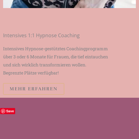
Intensives 1:1 Hypnose Coaching
Intensives Hypnose-gestütztes Coachingprogramm
über 3 oder 6 Monate für Frauen, die tief eintauchen
und sich wirklich transformieren wollen.
Begrenzte Plätze verfügbar!
MEHR ERFAHREN
Save