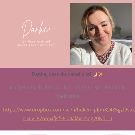
Danke, dass du dabei bist!
Ich freue mich, dass Du Dein Licht teilst. Hier ist die
Meditation
https://www.dropbox.com/scl/fi/hukemipfph82485gzf9vax
rlkey=87oo5xfjsf56i08akbcc5og20&dl=0