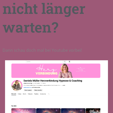
nicht länger
warten?
Dann schau doch mal bei Youtube vorbei!