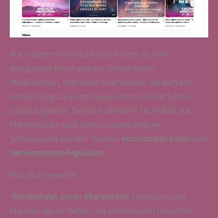
Auf meinem YouTube-Kanal findest du eine
einzigartige Mischung aus tiefgehenden
Meditationen, Hypnosen und Wissen, die dich auf
deinem Weg zu einem bewussteren und erfüllten
Leben begleiten. Neben kraftvollen Techniken zur
Manifestation und zum Loslassen liegt ein
Schwerpunkt auf den Themen
emotionales Essen
und
Nervensystem-Regulation
.
Was dich erwartet:
•
Emotionales Essen überwinden
: Hypnosen und
Impulse, die dir helfen, die emotionalen Ursachen