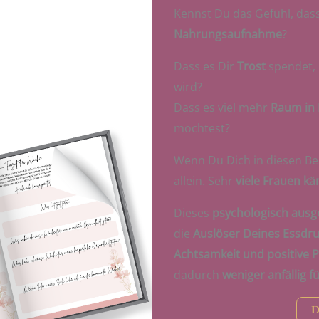
Kennst Du das Gefühl, das
Nahrungsaufnahme
?
Dass es Dir
Trost
spendet,
wird?
Dass es viel mehr
Raum in
möchtest?
Wenn Du Dich in diesen Be
allein. Sehr
viele Frauen k
Dieses
psychologisch ausge
die
Auslöser Deines Essdr
Achtsamkeit und positive 
dadurch
weniger anfällig fü