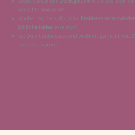
Lösen Mahlzeiten
Glücksgefühle
in Dir aus, aber d
schlechte Gewissen
?
Glaubst Du, dass alle Deine
Probleme verschwinde
Schönheitsideal
erreichst?
Isst Du oft unbewusst und weißt oft gar nicht, was 
hast oder warum?