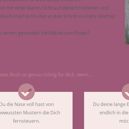
 dich mit einer klaren Sicht auf deine Emotionen und
buch machst Du den ersten Schritt zu mehr Klarheit
 zu einem gesunden Verhältnis zum Essen?
eses Buch ist genau richtig für dich, wenn …
Du die Nase voll hast von
Du deine lange 
ewussten Mustern die Dich
endlich in d
fernsteuern.
möch