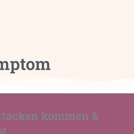
ymptom
attacken kommen &
st