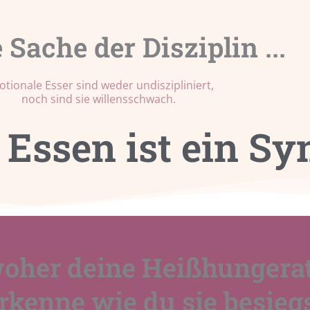
 Sache der Disziplin ...
tionale Esser sind weder undiszipliniert,
noch sind sie willensschwach.
 Essen ist ein S
 woher deine Heißhunger
rkenne wie du sie besieg