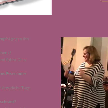
mpfst
gegen ihn
ebens?
nd fühlst Dich
ms Essen oder
 ärgerliche Tage
lschrank
?