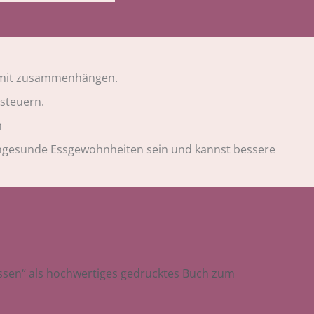
damit zusammenhängen.
steuern.
n
ür ungesunde Essgewohnheiten sein und kannst bessere
Essen“ als hochwertiges gedrucktes Buch zum