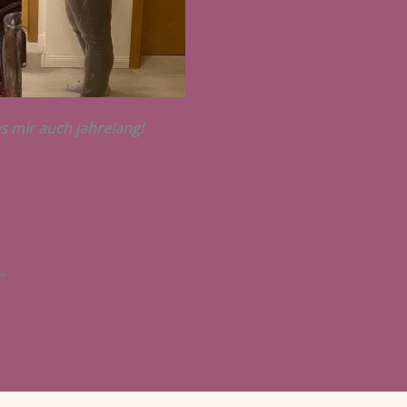
es mir auch jahrelang!
,