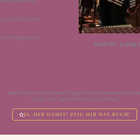
anach kommt das
n
, sobald Du Dein
Du alles gegessen
Glaub mir, so ging 
Wenn Du nur eine dieser Fragen mit Ja beantwortet hast
ist das hier Dein fehlendes Puzzleteil!
JA, HER DAMIT! ZEIG MIR DAS BUCH!