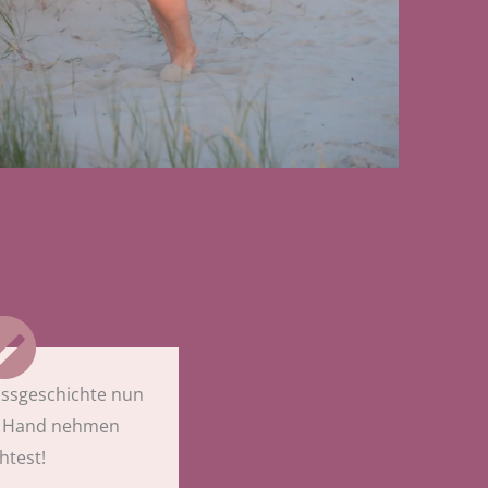
Essgeschichte nun
ie Hand nehmen
test!