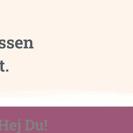
ssen
t.
Hej Du!