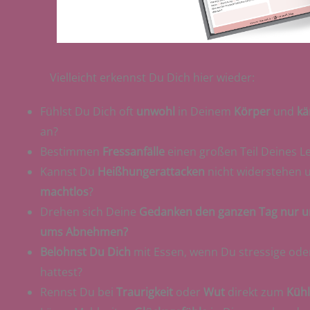
Vielleicht erkennst Du Dich hier wieder:
Fühlst Du Dich oft
unwohl
in Deinem
Körper
und
kä
an?
Bestimmen
Fressanfälle
einen großen Teil Deines L
Kannst Du
Heißhungerattacken
nicht widerstehen u
machtlos
?
Drehen sich Deine
Gedanken den ganzen Tag nur u
ums Abnehmen?
Belohnst Du Dich
mit Essen, wenn Du stressige oder
hattest?
Rennst Du bei
Traurigkeit
oder
Wut
direkt zum
Küh