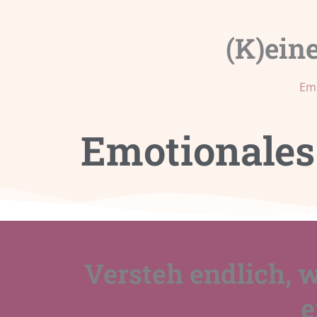
(K)eine
Emo
Emotionales
Versteh endlich,
e