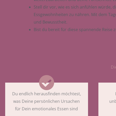
Stell dir vor, wie es sich anfühlen würde,
Essgewohnheiten zu nähren. Mit dem Tage
und Bewusstheit.
Bist du bereit für diese spannende Reise
Di
Du endlich herausfinden möchtest,
was Deine persönlichen Ursachen
unb
für Dein emotionales Essen sind