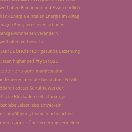
endlich
sverhalten
Emotionen und Essen
hlank
Energie einteilen
Energie im Alltag
nagen
Energiereserven schonen
sensgewohnheiten verändern
sverhalten verbessern
esundabnehmen
gesunde Beziehung
Hypnose
higher self
 Essen
bedeinentraum
manifestation
nifestieren
mentale Gesundheit
Neville
Schalnk werden
ddard
Podcast
elische Blockaden
selbstfürsorge
lbstliebe
Selbstliebe entwickeln
ressbewältigung
teameinfachmachen
träume
auma
Überforderung vermeiden