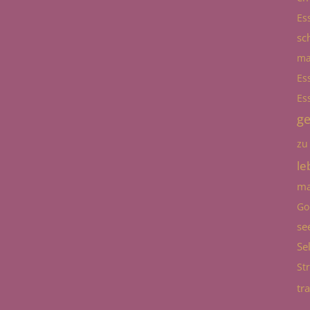
Es
sc
ma
Es
Es
g
zu
le
ma
Go
se
Se
St
tr