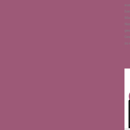
aus
hie
Man
Ne
ges
Ges
zu 