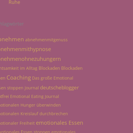
Ruhe
hlagwörter
bnehmen
abnehmenmitgenuss
bnehmenmithypnose
bnehmenohnezuhungern
Blockaden
Blockaden
htsamkeit im Alltag
Coaching
sen
Das große Emotional
deutscheblogger
sen stoppen Journal
tfrei
Emotional Eating Journal
otionalen Hunger überwinden
otionalen Kreislauf durchbrechen
emotionales Essen
otionaler Freiheit
otionales Essen stoppen
emotionales