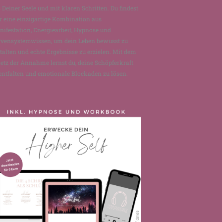
 Deiner Seele und mit klaren Schritten. Du findest
r eine einzigartige Kombination aus
ifestation, Energiearbeit, Hypnose und
rvensystemwissen, um dein Leben bewusst zu
talten und echte Ergebnisse zu erzielen. Mit dem
etz der Annahme lernst du, deine Schöpferkraft
entfalten und emotionale Blockaden zu lösen.