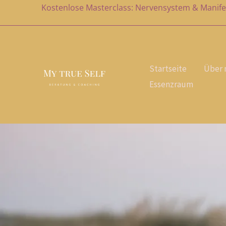
Zum
Kostenlose Masterclass: Nervensystem & Manife
Inhalt
springen
Startseite
Über 
Essenzraum