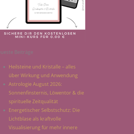
ueste Beiträge
Heilsteine und Kristalle – alles
über Wirkung und Anwendung
Astrologie August 2026:
Sonnenfinsternis, Löwentor & die
spirituelle Zeitqualität
Energetischer Selbstschutz: Die
Lichtblase als kraftvolle
Visualisierung für mehr innere