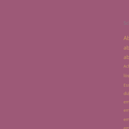
Sc
A
a
a
Ac
lö
Es
diä
em
em
em
em