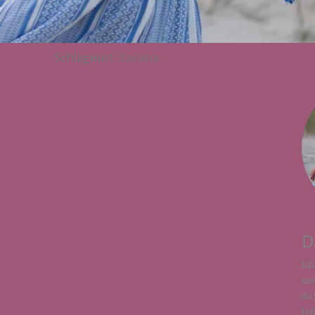
Schlagwort: Corona
D
Ich
und
du 
los