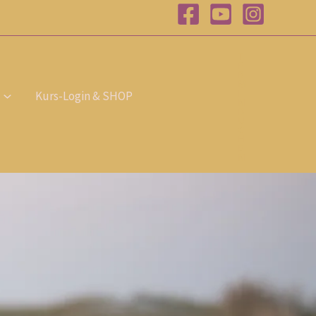
T
E
R
M
I
Kurs-Login & SHOP
N
B
U
C
H
E
N