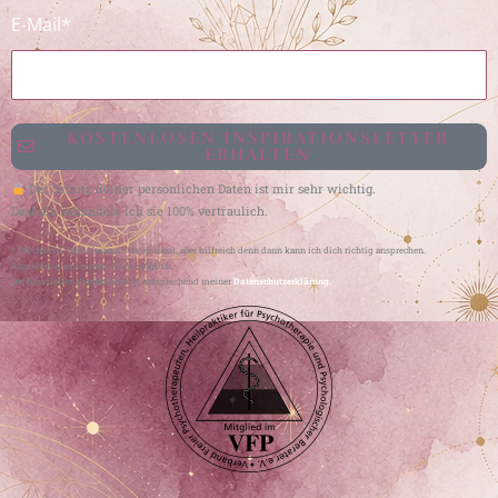
E-Mail*
KOSTENLOSEN INSPIRATIONSLETTER
ERHALTEN
Der Schutz deiner persönlichen Daten ist mir sehr wichtig.
Deshalb behandele ich sie 100% vertraulich.
* Pflichtfeld. Dein Vorname ist optional, aber hilfreich denn dann kann ich dich richtig ansprechen.
Abmeldung mit einem Klick möglich.
Der Newsletter-Versand erfolgt entsprechend meiner
Datenschutzerklärung.