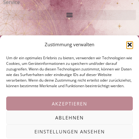
Service
Disclaimer:
Zustimmung verwalten
Ich bin keine Ärztin oder Heilpraktikerin. Ich erstelle keine Diagnosen.
Um dir ein optimales Erlebnis zu bieten, verwenden wir Technologien wie
Hypnosen, Coachings und energetische Behandlungen ersetzen nicht die
Cookies, um Geräteinformationen zu speichern und/oder darauf
Behandlung durch einen Arzt, Psychologen oder Heilpraktiker, sind jedoch
zuzugreifen. Wenn du diesen Technologien zustimmst, können wir Daten
eine wertvolle Ergänzung zu laufenden Behandlungen und unterstützen
wie das Surfverhalten oder eindeutige IDs auf dieser Website
die Selbstheilungskräfte.
verarbeiten. Wenn du deine Zustimmung nicht erteilst oder zurückziehst,
können bestimmte Merkmale und Funktionen beeinträchtigt werden.
Laufende ärztliche Behandlungen und Anordnungen sollen weitergeführt,
bzw. künftige nicht hinausgeschoben oder unterlassen werden.
AKZEPTIEREN
© 2024 ALL RIGHTS RESERVED​
ABLEHNEN
Follow my blog with Bloglovin
EINSTELLUNGEN ANSEHEN