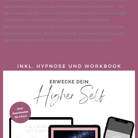
alten Ballast loslässt und deine Herzenswünsche manifestierst – aus
Deiner Seele und mit klaren Schritten. Du findest hier eine einzigartige
Kombination aus Manifestation, Energiearbeit, Hypnose und
Nervensystemwissen, um dein Leben bewusst zu gestalten und echte
Ergebnisse zu erzielen. Mit dem Gesetz der Annahme lernst du, deine
Schöpferkraft zu entfalten und emotionale Blockaden zu lösen.