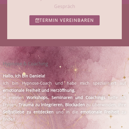
Gespräch
TERMIN VEREINBAREN
Hypnose & Coaching
Hallo, Ich bin Daniela!
Ich bin Hypnose-Coach und habe mich spezialisiert auf
emotionale Freiheit und Herzöffnung.
In meinen
Workshops, Seminaren und Coachings
helfe ich
Frauen
, Trauma zu integrieren, Blockaden
zu überwinden, ihre
Selbstliebe zu entdecken
und in die
emotionale Freiheit
zu
finden.