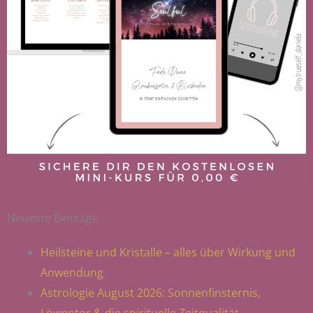
Neueste Beiträge
Heilsteine und Kristalle – alles über Wirkung und
Anwendung
Astrologie August 2026: Sonnenfinsternis,
Löwentor & die spirituelle Zeitqualität