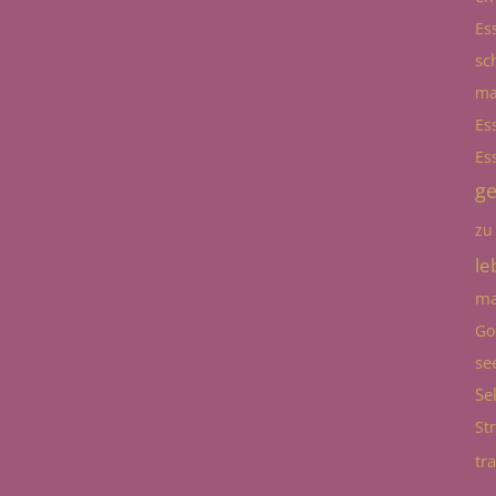
Es
sc
ma
Es
Es
g
zu
le
ma
Go
se
Se
St
tr