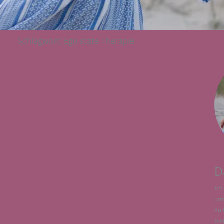
Schlagwort: Ego state Therapie
D
Ich
und
du 
los