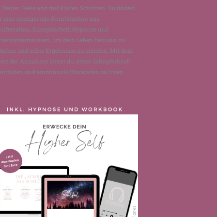
 Deiner Seele und mit klaren Schritten. Du findest
r eine einzigartige Kombination aus
ifestation, Energiearbeit, Hypnose und
rvensystemwissen, um dein Leben bewusst zu
talten und echte Ergebnisse zu erzielen. Mit dem
etz der Annahme lernst du, deine Schöpferkraft
entfalten und emotionale Blockaden zu lösen.