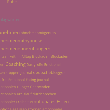
Ruhe
hlagwörter
bnehmen
abnehmenmitgenuss
bnehmenmithypnose
bnehmenohnezuhungern
Blockaden
Blockaden
htsamkeit im Alltag
Coaching
sen
Das große Emotional
deutscheblogger
sen stoppen Journal
tfrei
Emotional Eating Journal
otionalen Hunger überwinden
otionalen Kreislauf durchbrechen
emotionales Essen
otionaler Freiheit
otionales Essen stoppen
emotionales