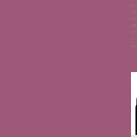
aus
hie
Man
Ne
ges
Ges
zu 