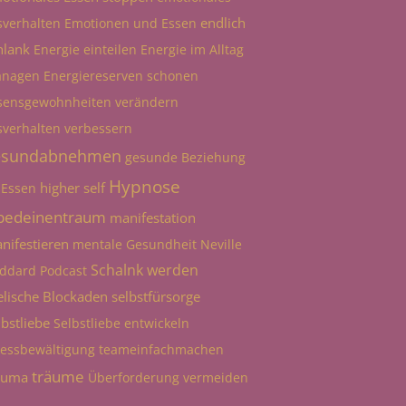
endlich
sverhalten
Emotionen und Essen
hlank
Energie einteilen
Energie im Alltag
nagen
Energiereserven schonen
sensgewohnheiten verändern
sverhalten verbessern
esundabnehmen
gesunde Beziehung
Hypnose
higher self
 Essen
bedeinentraum
manifestation
nifestieren
mentale Gesundheit
Neville
Schalnk werden
ddard
Podcast
elische Blockaden
selbstfürsorge
lbstliebe
Selbstliebe entwickeln
ressbewältigung
teameinfachmachen
träume
auma
Überforderung vermeiden