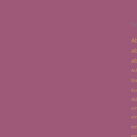
Sc
A
a
a
Ac
lö
Es
diä
em
em
em
em