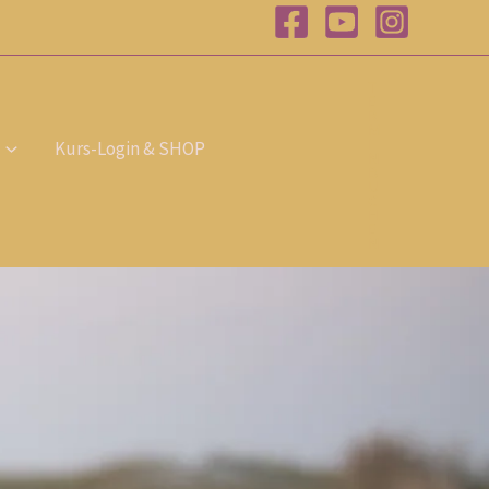
T
E
R
M
I
Kurs-Login & SHOP
N
B
U
C
H
E
N