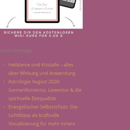
ueste Beiträge
Heilsteine und Kristalle – alles
über Wirkung und Anwendung
Astrologie August 2026:
Sonnenfinsternis, Löwentor & die
spirituelle Zeitqualität
Energetischer Selbstschutz: Die
Lichtblase als kraftvolle
Visualisierung für mehr innere