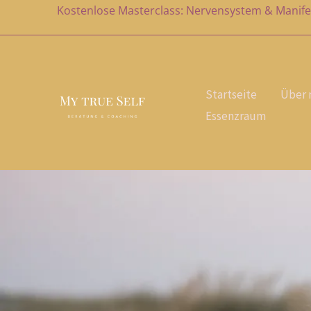
Zum
Kostenlose Masterclass: Nervensystem & Manife
Inhalt
springen
Startseite
Über 
Essenzraum