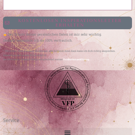
KOSTENLOSEN INSPIRATIONSLETTER
ERHALTEN
Der Schutz deiner persönlichen Daten ist mir sehr wichtig.
Deshalb behandele ich sie 100% vertraulich.
* Pflichtfeld. Dein Vorname ist optional, aber hilfreich denn dann kann ich dich richtig ansprechen.
Abmeldung mit einem Klick möglich.
Der Newsletter-Versand erfolgt entsprechend meiner
Datenschutzerklärung.
Service