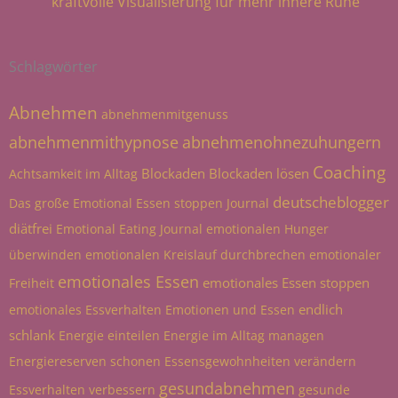
kraftvolle Visualisierung für mehr innere Ruhe
Schlagwörter
Abnehmen
abnehmenmitgenuss
abnehmenmithypnose
abnehmenohnezuhungern
Coaching
Blockaden
Blockaden lösen
Achtsamkeit im Alltag
deutscheblogger
Das große Emotional Essen stoppen Journal
diätfrei
Emotional Eating Journal
emotionalen Hunger
überwinden
emotionalen Kreislauf durchbrechen
emotionaler
emotionales Essen
emotionales Essen stoppen
Freiheit
endlich
emotionales Essverhalten
Emotionen und Essen
schlank
Energie einteilen
Energie im Alltag managen
Energiereserven schonen
Essensgewohnheiten verändern
gesundabnehmen
Essverhalten verbessern
gesunde