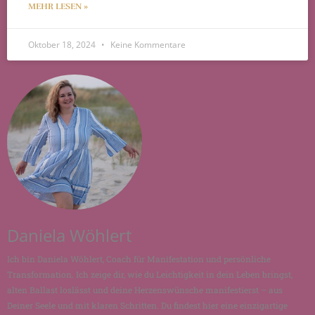
MEHR LESEN »
Oktober 18, 2024
Keine Kommentare
Daniela Wöhlert
Ich bin Daniela Wöhlert, Coach für Manifestation und persönliche
Transformation. Ich zeige dir, wie du Leichtigkeit in dein Leben bringst,
alten Ballast loslässt und deine Herzenswünsche manifestierst – aus
Deiner Seele und mit klaren Schritten. Du findest hier eine einzigartige