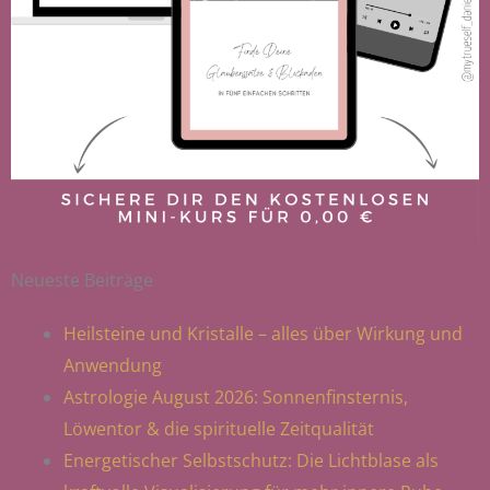
Neueste Beiträge
Heilsteine und Kristalle – alles über Wirkung und
Anwendung
Astrologie August 2026: Sonnenfinsternis,
Löwentor & die spirituelle Zeitqualität
Energetischer Selbstschutz: Die Lichtblase als