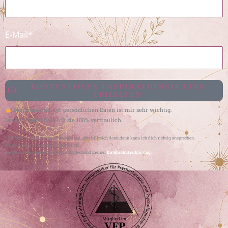
E-Mail*
KOSTENLOSEN INSPIRATIONSLETTER
ERHALTEN
Der Schutz deiner persönlichen Daten ist mir sehr wichtig.
Deshalb behandele ich sie 100% vertraulich.
* Pflichtfeld. Dein Vorname ist optional, aber hilfreich denn dann kann ich dich richtig ansprechen.
Abmeldung mit einem Klick möglich.
Der Newsletter-Versand erfolgt entsprechend meiner
Datenschutzerklärung.