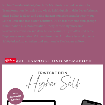
Ich bin Daniela Wöhlert, Coach für Manifestation und persönliche
Transformation. Ich zeige dir, wie du Leichtigkeit in dein Leben bringst,
alten Ballast loslässt und deine Herzenswünsche manifestierst – aus
Deiner Seele und mit klaren Schritten. Du findest hier eine einzigartige
Kombination aus Manifestation, Energiearbeit, Hypnose und
Nervensystemwissen, um dein Leben bewusst zu gestalten und echte
Ergebnisse zu erzielen. Mit dem Gesetz der Annahme lernst du, deine
Schöpferkraft zu entfalten und emotionale Blockaden zu lösen.
Save