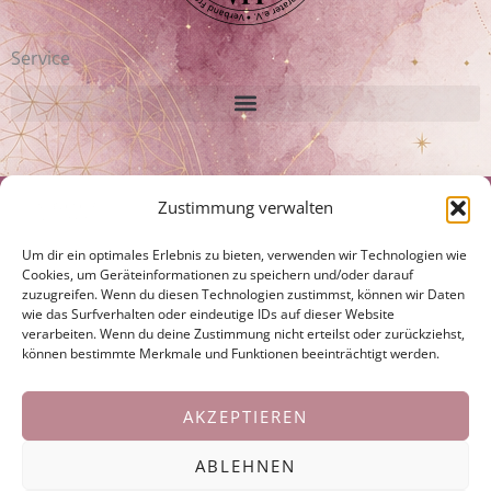
Service
Disclaimer:
Zustimmung verwalten
Ich bin keine Ärztin oder Heilpraktikerin. Ich erstelle keine Diagnosen.
Um dir ein optimales Erlebnis zu bieten, verwenden wir Technologien wie
Hypnosen, Coachings und energetische Behandlungen ersetzen nicht die
Cookies, um Geräteinformationen zu speichern und/oder darauf
Behandlung durch einen Arzt, Psychologen oder Heilpraktiker, sind jedoch
zuzugreifen. Wenn du diesen Technologien zustimmst, können wir Daten
eine wertvolle Ergänzung zu laufenden Behandlungen und unterstützen
wie das Surfverhalten oder eindeutige IDs auf dieser Website
die Selbstheilungskräfte.
verarbeiten. Wenn du deine Zustimmung nicht erteilst oder zurückziehst,
können bestimmte Merkmale und Funktionen beeinträchtigt werden.
Laufende ärztliche Behandlungen und Anordnungen sollen weitergeführt,
bzw. künftige nicht hinausgeschoben oder unterlassen werden.
AKZEPTIEREN
© 2024 ALL RIGHTS RESERVED​
ABLEHNEN