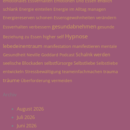
endlich
emotionales Essverhalten
Emotionen und Essen
schlank
Energie einteilen
Energie im Alltag managen
Energiereserven schonen
Essensgewohnheiten verändern
gesundabnehmen
Essverhalten verbessern
gesunde
Hypnose
higher self
Beziehung zu Essen
lebedeinentraum
manifestation
manifestieren
mentale
Schalnk werden
Gesundheit
Neville Goddard
Podcast
seelische Blockaden
selbstfürsorge
Selbstliebe
Selbstliebe
trauma
entwickeln
Stressbewältigung
teameinfachmachen
träume
Überforderung vermeiden
Archiv
August 2026
Juli 2026
Juni 2026