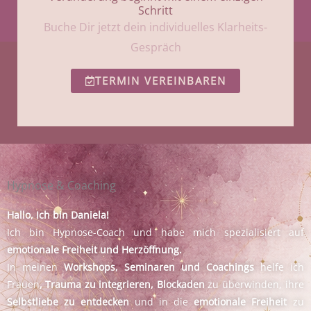
Schritt
Buche Dir jetzt dein individuelles Klarheits-
Gespräch
TERMIN VEREINBAREN
Hypnose & Coaching
Hallo, Ich bin Daniela!
Ich bin Hypnose-Coach und habe mich spezialisiert auf
emotionale Freiheit und Herzöffnung.
In meinen
Workshops, Seminaren und Coachings
helfe ich
Frauen
, Trauma zu integrieren, Blockaden
zu überwinden, ihre
Selbstliebe zu entdecken
und in die
emotionale Freiheit
zu