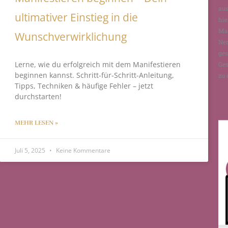
aus
ultimativer Einstieg in die
hie
Man
Wunschverwirklichung
Ne
ges
Lerne, wie du erfolgreich mit dem Manifestieren
Ges
beginnen kannst. Schritt-für-Schritt-Anleitung,
zu 
Tipps, Techniken & häufige Fehler – jetzt
durchstarten!
MEHR LESEN »
Juli 5, 2025
Keine Kommentare