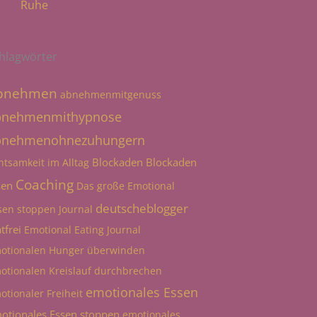
Ruhe
hlagwörter
bnehmen
abnehmenmitgenuss
bnehmenmithypnose
bnehmenohnezuhungern
Blockaden
Blockaden
htsamkeit im Alltag
Coaching
sen
Das große Emotional
deutscheblogger
sen stoppen Journal
tfrei
Emotional Eating Journal
otionalen Hunger überwinden
otionalen Kreislauf durchbrechen
emotionales Essen
otionaler Freiheit
otionales Essen stoppen
emotionales