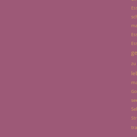
Es
sc
ma
Es
Es
g
zu
le
ma
Go
se
Se
St
tr