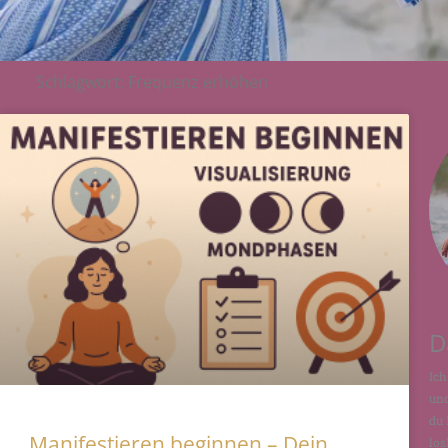
Schlagwort: Frequenz erhöhen
D
Ich
und
du 
Manifestieren beginnen – Dein
los