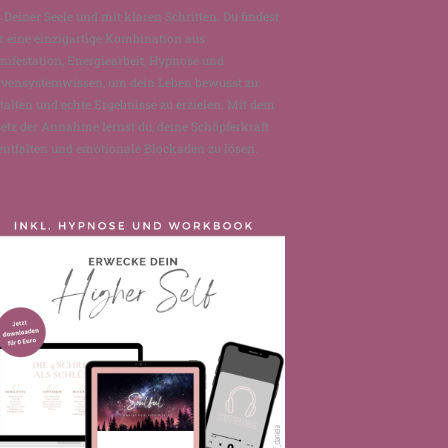
 Deiner Seele und mit klaren Schritten. Du findest
r eine einzigartige Kombination aus
ifestation, Energiearbeit, Hypnose und
rvensystemwissen, um dein Leben bewusst zu
talten und echte Ergebnisse zu erzielen. Mit dem
etz der Annahme lernst du, deine Schöpferkraft
entfalten und emotionale Blockaden zu lösen.