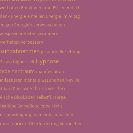
endlich
sverhalten
Emotionen und Essen
hlank
Energie einteilen
Energie im Alltag
nagen
Energiereserven schonen
sensgewohnheiten verändern
sverhalten verbessern
esundabnehmen
gesunde Beziehung
Hypnose
higher self
 Essen
bedeinentraum
manifestation
nifestieren
mentale Gesundheit
Neville
Schalnk werden
ddard
Podcast
elische Blockaden
selbstfürsorge
lbstliebe
Selbstliebe entwickeln
ressbewältigung
teameinfachmachen
träume
auma
Überforderung vermeiden