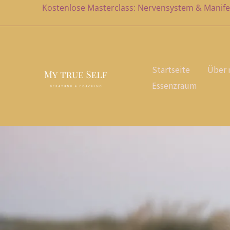
Zum
Kostenlose Masterclass: Nervensystem & Manife
Inhalt
springen
Startseite
Über 
Essenzraum