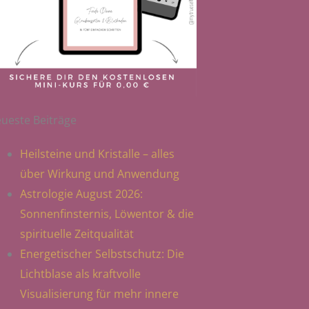
ueste Beiträge
Heilsteine und Kristalle – alles
über Wirkung und Anwendung
Astrologie August 2026:
Sonnenfinsternis, Löwentor & die
spirituelle Zeitqualität
Energetischer Selbstschutz: Die
Lichtblase als kraftvolle
Visualisierung für mehr innere