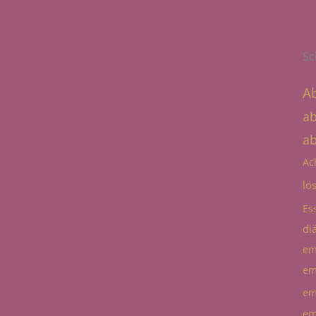
Sc
A
a
a
Ac
lö
Es
diä
em
em
em
em