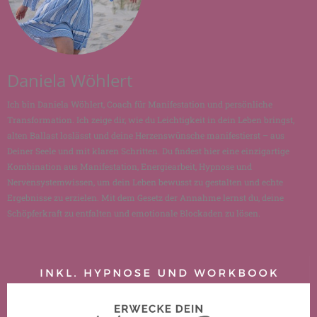
Daniela Wöhlert
Ich bin Daniela Wöhlert, Coach für Manifestation und persönliche
Transformation. Ich zeige dir, wie du Leichtigkeit in dein Leben bringst,
alten Ballast loslässt und deine Herzenswünsche manifestierst – aus
Deiner Seele und mit klaren Schritten. Du findest hier eine einzigartige
Kombination aus Manifestation, Energiearbeit, Hypnose und
Nervensystemwissen, um dein Leben bewusst zu gestalten und echte
Ergebnisse zu erzielen. Mit dem Gesetz der Annahme lernst du, deine
Schöpferkraft zu entfalten und emotionale Blockaden zu lösen.