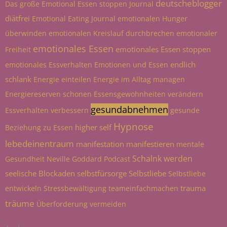
deutscheblogger
Das große Emotional Essen stoppen Journal
diätfrei
Emotional Eating Journal
emotionalen Hunger
überwinden
emotionalen Kreislauf durchbrechen
emotionaler
emotionales Essen
emotionales Essen stoppen
Freiheit
endlich
emotionales Essverhalten
Emotionen und Essen
schlank
Energie einteilen
Energie im Alltag managen
Energiereserven schonen
Essensgewohnheiten verändern
gesundabnehmen
Essverhalten verbessern
gesunde
Hypnose
higher self
Beziehung zu Essen
lebedeinentraum
manifestation
manifestieren
mentale
Schalnk werden
Gesundheit
Neville Goddard
Podcast
seelische Blockaden
selbstfürsorge
Selbstliebe
Selbstliebe
trauma
entwickeln
Stressbewältigung
teameinfachmachen
träume
Überforderung vermeiden