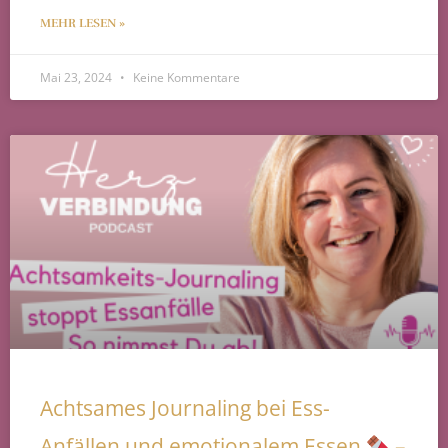
MEHR LESEN »
Mai 23, 2024
Keine Kommentare
Achtsames Journaling bei Ess-
Anfällen und emotionalem Essen
–