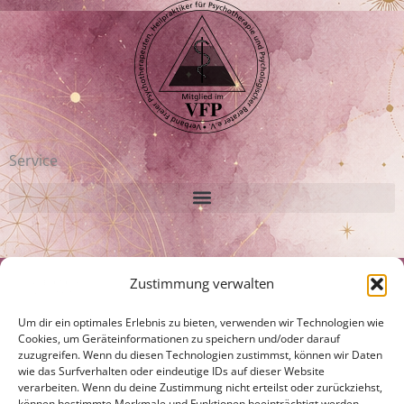
Service
Disclaimer:
Zustimmung verwalten
Ich bin keine Ärztin oder Heilpraktikerin. Ich erstelle keine Diagnosen.
Um dir ein optimales Erlebnis zu bieten, verwenden wir Technologien wie
Hypnosen, Coachings und energetische Behandlungen ersetzen nicht die
Cookies, um Geräteinformationen zu speichern und/oder darauf
Behandlung durch einen Arzt, Psychologen oder Heilpraktiker, sind jedoch
zuzugreifen. Wenn du diesen Technologien zustimmst, können wir Daten
eine wertvolle Ergänzung zu laufenden Behandlungen und unterstützen
wie das Surfverhalten oder eindeutige IDs auf dieser Website
die Selbstheilungskräfte.
verarbeiten. Wenn du deine Zustimmung nicht erteilst oder zurückziehst,
können bestimmte Merkmale und Funktionen beeinträchtigt werden.