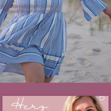
Hintergrundinfos rund um
Zeitqualität und Manifestation
Schlagwort: gesundabnehmen
Seite
Seite
Seite