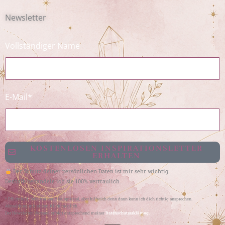
Newsletter
Vollständiger Name
E-Mail*
KOSTENLOSEN INSPIRATIONSLETTER
ERHALTEN
Der Schutz deiner persönlichen Daten ist mir sehr wichtig.
Deshalb behandele ich sie 100% vertraulich.
* Pflichtfeld. Dein Vorname ist optional, aber hilfreich denn dann kann ich dich richtig ansprechen.
Abmeldung mit einem Klick möglich.
Der Newsletter-Versand erfolgt entsprechend meiner
Datenschutzerklärung.