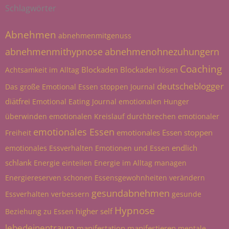
Schlagwörter
Abnehmen
abnehmenmitgenuss
abnehmenmithypnose
abnehmenohnezuhungern
Coaching
Blockaden
Blockaden lösen
Achtsamkeit im Alltag
deutscheblogger
Das große Emotional Essen stoppen Journal
diätfrei
Emotional Eating Journal
emotionalen Hunger
überwinden
emotionalen Kreislauf durchbrechen
emotionaler
emotionales Essen
emotionales Essen stoppen
Freiheit
endlich
emotionales Essverhalten
Emotionen und Essen
schlank
Energie einteilen
Energie im Alltag managen
Energiereserven schonen
Essensgewohnheiten verändern
gesundabnehmen
Essverhalten verbessern
gesunde
Hypnose
higher self
Beziehung zu Essen
lebedeinentraum
manifestation
manifestieren
mentale