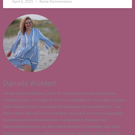
April 6, 2025
Keine Kommentare
Daniela Wöhlert
Ich bin Daniela Wöhlert, Coach für Manifestation und persönliche
Transformation. Ich zeige dir, wie du Leichtigkeit in dein Leben bringst,
alten Ballast loslässt und deine Herzenswünsche manifestierst – aus
Deiner Seele und mit klaren Schritten. Du findest hier eine einzigartige
Kombination aus Manifestation, Energiearbeit, Hypnose und
Nervensystemwissen, um dein Leben bewusst zu gestalten und echte
Ergebnisse zu erzielen. Mit dem Gesetz der Annahme lernst du, deine