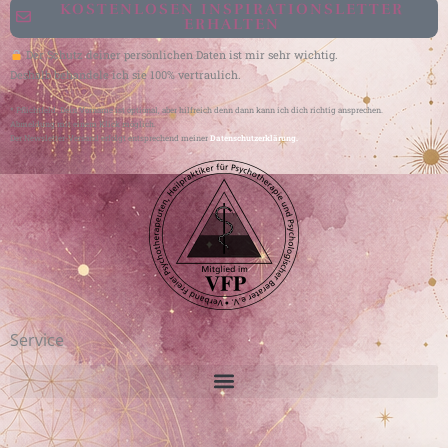
KOSTENLOSEN INSPIRATIONSLETTER
ERHALTEN
Der Schutz deiner persönlichen Daten ist mir sehr wichtig.
Deshalb behandele ich sie 100% vertraulich.
* Pflichtfeld. Dein Vorname ist optional, aber hilfreich denn dann kann ich dich richtig ansprechen.
Abmeldung mit einem Klick möglich.
Der Newsletter-Versand erfolgt entsprechend meiner
Datenschutzerklärung.
Service