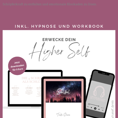
Schöpferkraft zu entfalten und emotionale Blockaden zu lösen.