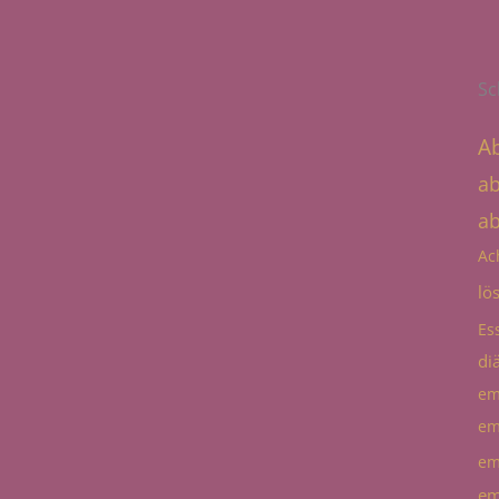
Sc
A
a
a
Ac
lö
Es
diä
em
em
em
em