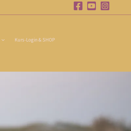
T
E
R
M
I
Kurs-Login & SHOP
N
B
U
C
H
E
N