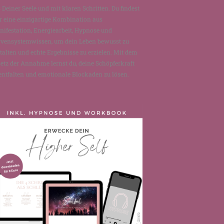
 Deiner Seele und mit klaren Schritten. Du findest
r eine einzigartige Kombination aus
ifestation, Energiearbeit, Hypnose und
rvensystemwissen, um dein Leben bewusst zu
talten und echte Ergebnisse zu erzielen. Mit dem
etz der Annahme lernst du, deine Schöpferkraft
entfalten und emotionale Blockaden zu lösen.