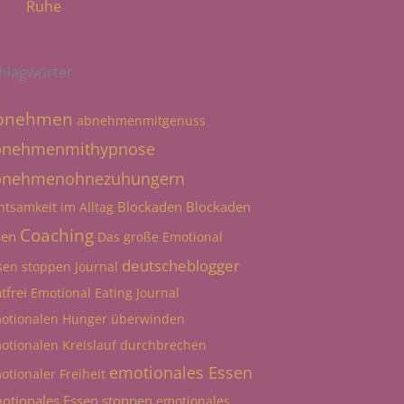
Ruhe
hlagwörter
bnehmen
abnehmenmitgenuss
bnehmenmithypnose
bnehmenohnezuhungern
Blockaden
Blockaden
htsamkeit im Alltag
Coaching
sen
Das große Emotional
deutscheblogger
sen stoppen Journal
tfrei
Emotional Eating Journal
otionalen Hunger überwinden
otionalen Kreislauf durchbrechen
emotionales Essen
otionaler Freiheit
otionales Essen stoppen
emotionales