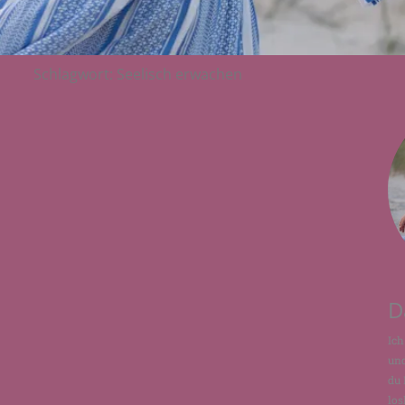
Schlagwort: Seelisch erwachen
D
Ich
und
du 
los