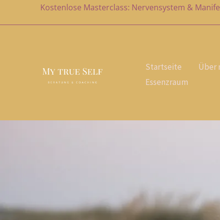
Zum
Kostenlose Masterclass: Nervensystem & Manife
Inhalt
springen
Startseite
Über 
Essenzraum