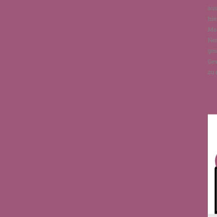
aus
hie
Man
Ne
ges
Ges
zu 