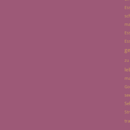
Es
sc
ma
Es
Es
g
zu
le
ma
Go
se
Se
St
tr