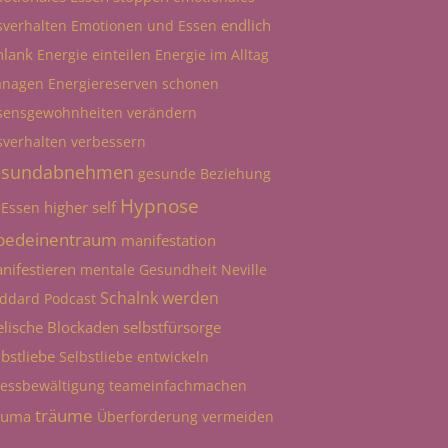
endlich
sverhalten
Emotionen und Essen
hlank
Energie einteilen
Energie im Alltag
nagen
Energiereserven schonen
sensgewohnheiten verändern
sverhalten verbessern
esundabnehmen
gesunde Beziehung
Hypnose
higher self
 Essen
bedeinentraum
manifestation
nifestieren
mentale Gesundheit
Neville
Schalnk werden
ddard
Podcast
elische Blockaden
selbstfürsorge
lbstliebe
Selbstliebe entwickeln
ressbewältigung
teameinfachmachen
träume
auma
Überforderung vermeiden