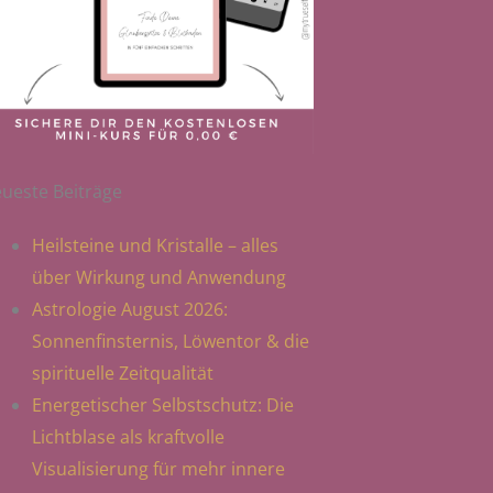
ueste Beiträge
Heilsteine und Kristalle – alles
über Wirkung und Anwendung
Astrologie August 2026:
Sonnenfinsternis, Löwentor & die
spirituelle Zeitqualität
Energetischer Selbstschutz: Die
Lichtblase als kraftvolle
Visualisierung für mehr innere