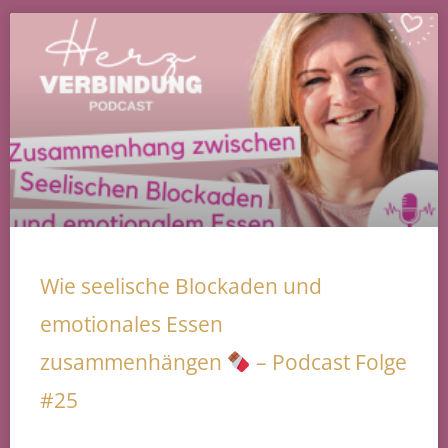
Wie seelische Blockaden und
emotionales Essen
zusammenhängen
– Podcast Folge
#25