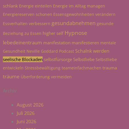
schlank
Energie einteilen
Energie im Alltag managen
Energiereserven schonen
Essensgewohnheiten verändern
gesundabnehmen
Essverhalten verbessern
gesunde
Hypnose
higher self
Beziehung zu Essen
lebedeinentraum
manifestation
manifestieren
mentale
Schalnk werden
Gesundheit
Neville Goddard
Podcast
seelische Blockaden
selbstfürsorge
Selbstliebe
Selbstliebe
trauma
entwickeln
Stressbewältigung
teameinfachmachen
träume
Überforderung vermeiden
Archiv
August 2026
Juli 2026
Juni 2026