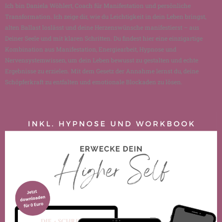
Ich bin Daniela Wöhlert, Coach für Manifestation und persönliche
Transformation. Ich zeige dir, wie du Leichtigkeit in dein Leben bringst,
alten Ballast loslässt und deine Herzenswünsche manifestierst – aus
Deiner Seele und mit klaren Schritten. Du findest hier eine einzigartige
Kombination aus Manifestation, Energiearbeit, Hypnose und
Nervensystemwissen, um dein Leben bewusst zu gestalten und echte
Ergebnisse zu erzielen. Mit dem Gesetz der Annahme lernst du, deine
Schöpferkraft zu entfalten und emotionale Blockaden zu lösen.