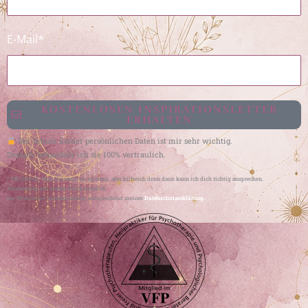
E-Mail*
KOSTENLOSEN INSPIRATIONSLETTER
ERHALTEN
Der Schutz deiner persönlichen Daten ist mir sehr wichtig.
Deshalb behandele ich sie 100% vertraulich.
* Pflichtfeld. Dein Vorname ist optional, aber hilfreich denn dann kann ich dich richtig ansprechen.
Abmeldung mit einem Klick möglich.
Der Newsletter-Versand erfolgt entsprechend meiner
Datenschutzerklärung.