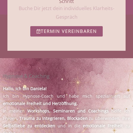
Schritt
Buche Dir jetzt dein individuelles Klarheits-
Gespräch
TERMIN VEREINBAREN
Hypnose & Coaching
Hallo, Ich bin Daniela!
Ich bin Hypnose-Coach und habe mich spezialisiert auf
emotionale Freiheit und Herzöffnung.
In meinen
Workshops, Seminaren und Coachings
helfe ich
Frauen
, Trauma zu integrieren, Blockaden
zu überwinden, ihre
Selbstliebe zu entdecken
und in die
emotionale Freiheit
zu