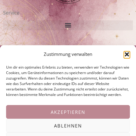
Service
Disclaimer:
Zustimmung verwalten
Ich bin keine Ärztin oder Heilpraktikerin. Ich erstelle keine Diagnosen.
Um dir ein optimales Erlebnis zu bieten, verwenden wir Technologien wie
Hypnosen, Coachings und energetische Behandlungen ersetzen nicht die
Cookies, um Geräteinformationen zu speichern und/oder darauf
Behandlung durch einen Arzt, Psychologen oder Heilpraktiker, sind jedoch
zuzugreifen. Wenn du diesen Technologien zustimmst, können wir Daten
eine wertvolle Ergänzung zu laufenden Behandlungen und unterstützen
wie das Surfverhalten oder eindeutige IDs auf dieser Website
die Selbstheilungskräfte.
verarbeiten. Wenn du deine Zustimmung nicht erteilst oder zurückziehst,
können bestimmte Merkmale und Funktionen beeinträchtigt werden.
Laufende ärztliche Behandlungen und Anordnungen sollen weitergeführt,
bzw. künftige nicht hinausgeschoben oder unterlassen werden.
AKZEPTIEREN
© 2024 ALL RIGHTS RESERVED​
ABLEHNEN
Follow my blog with Bloglovin