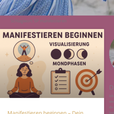
Schlagwort: SP manifestieren
D
Ich
und
du 
Manifestieren beginnen – Dein
los