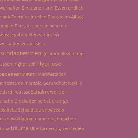
endlich
sverhalten
Emotionen und Essen
hlank
Energie einteilen
Energie im Alltag
nagen
Energiereserven schonen
sensgewohnheiten verändern
sverhalten verbessern
esundabnehmen
gesunde Beziehung
Hypnose
higher self
 Essen
bedeinentraum
manifestation
nifestieren
mentale Gesundheit
Neville
Schalnk werden
ddard
Podcast
elische Blockaden
selbstfürsorge
lbstliebe
Selbstliebe entwickeln
ressbewältigung
teameinfachmachen
träume
auma
Überforderung vermeiden