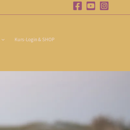
T
E
R
M
I
Kurs-Login & SHOP
N
B
U
C
H
E
N