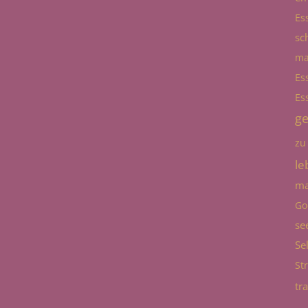
Es
sc
ma
Es
Es
g
zu
le
ma
Go
se
Se
St
tr