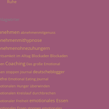
Ruhe
hlagwörter
bnehmen
abnehmenmitgenuss
bnehmenmithypnose
bnehmenohnezuhungern
Blockaden
Blockaden
htsamkeit im Alltag
Coaching
sen
Das große Emotional
deutscheblogger
sen stoppen Journal
tfrei
Emotional Eating Journal
otionalen Hunger überwinden
otionalen Kreislauf durchbrechen
emotionales Essen
otionaler Freiheit
otionales Essen stoppen
emotionales