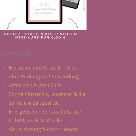
ueste Beiträge
Heilsteine und Kristalle – alles
über Wirkung und Anwendung
Astrologie August 2026:
Sonnenfinsternis, Löwentor & die
spirituelle Zeitqualität
Energetischer Selbstschutz: Die
Lichtblase als kraftvolle
Visualisierung für mehr innere