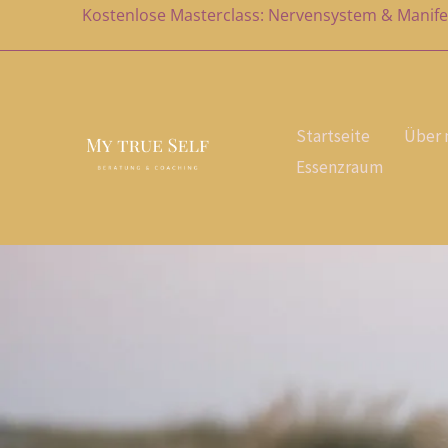
Zum
Kostenlose Masterclass: Nervensystem & Manife
Inhalt
springen
Startseite
Über 
Essenzraum