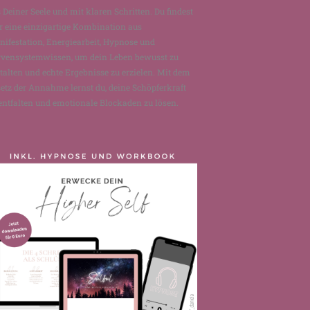
 Deiner Seele und mit klaren Schritten. Du findest
r eine einzigartige Kombination aus
ifestation, Energiearbeit, Hypnose und
rvensystemwissen, um dein Leben bewusst zu
talten und echte Ergebnisse zu erzielen. Mit dem
etz der Annahme lernst du, deine Schöpferkraft
entfalten und emotionale Blockaden zu lösen.