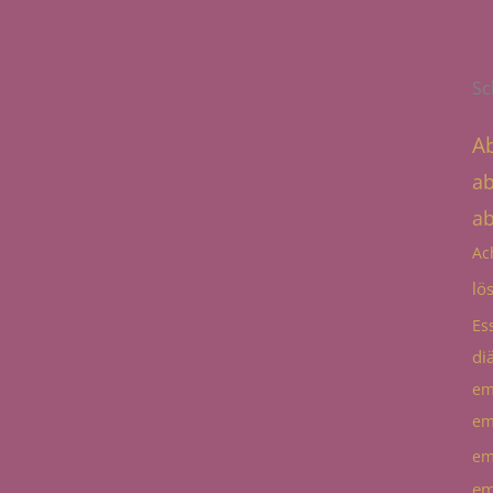
Sc
A
a
a
Ac
lö
Es
diä
em
em
em
em