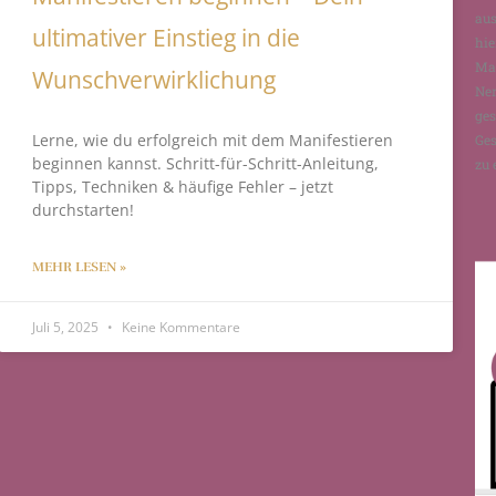
aus
ultimativer Einstieg in die
hie
Man
Wunschverwirklichung
Ne
ges
Lerne, wie du erfolgreich mit dem Manifestieren
Ges
beginnen kannst. Schritt-für-Schritt-Anleitung,
zu 
Tipps, Techniken & häufige Fehler – jetzt
durchstarten!
MEHR LESEN »
Juli 5, 2025
Keine Kommentare