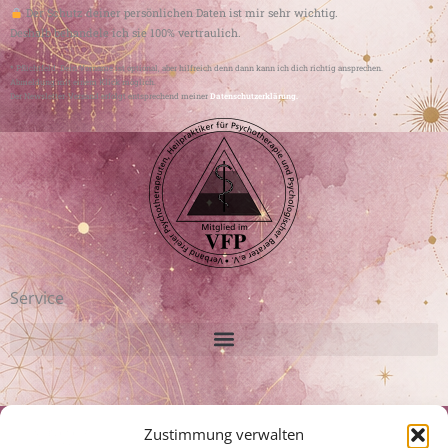
Der Schutz deiner persönlichen Daten ist mir sehr wichtig.
Deshalb behandele ich sie 100% vertraulich.
* Pflichtfeld. Dein Vorname ist optional, aber hilfreich denn dann kann ich dich richtig ansprechen.
Abmeldung mit einem Klick möglich.
Der Newsletter-Versand erfolgt entsprechend meiner
Datenschutzerklärung.
Service
Disclaimer:
Zustimmung verwalten