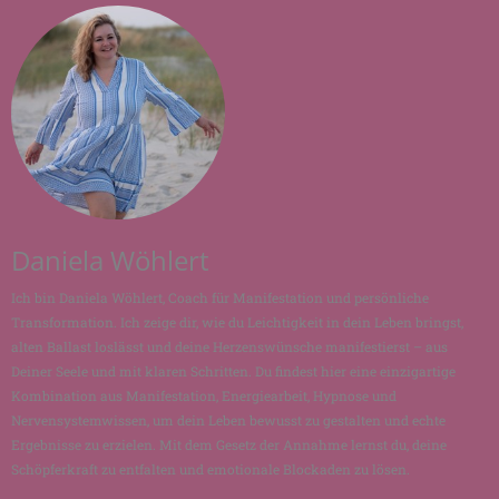
Daniela Wöhlert
Ich bin Daniela Wöhlert, Coach für Manifestation und persönliche
Transformation. Ich zeige dir, wie du Leichtigkeit in dein Leben bringst,
alten Ballast loslässt und deine Herzenswünsche manifestierst – aus
Deiner Seele und mit klaren Schritten. Du findest hier eine einzigartige
Kombination aus Manifestation, Energiearbeit, Hypnose und
Nervensystemwissen, um dein Leben bewusst zu gestalten und echte
Ergebnisse zu erzielen. Mit dem Gesetz der Annahme lernst du, deine
Schöpferkraft zu entfalten und emotionale Blockaden zu lösen.