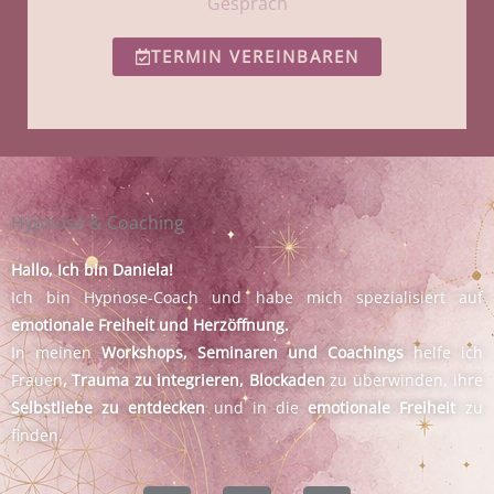
Gespräch
TERMIN VEREINBAREN
Hypnose & Coaching
Hallo, Ich bin Daniela!
Ich bin Hypnose-Coach und habe mich spezialisiert auf
emotionale Freiheit und Herzöffnung.
In meinen
Workshops, Seminaren und Coachings
helfe ich
Frauen
, Trauma zu integrieren, Blockaden
zu überwinden, ihre
Selbstliebe zu entdecken
und in die
emotionale Freiheit
zu
finden.