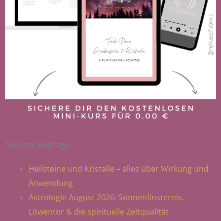
Neueste Beiträge
Heilsteine und Kristalle – alles über Wirkung und
Anwendung
Astrologie August 2026: Sonnenfinsternis,
Löwentor & die spirituelle Zeitqualität