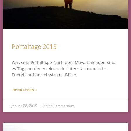
Portaltage 2019
Was sind Portaltage? Nach dem Maya-Kalender sind
es Tage an denen eine sehr intensive kosmische
Energie auf uns einströmt. Diese
MEHR LESEN »
Januar 28, 2019
Keine Kommentare