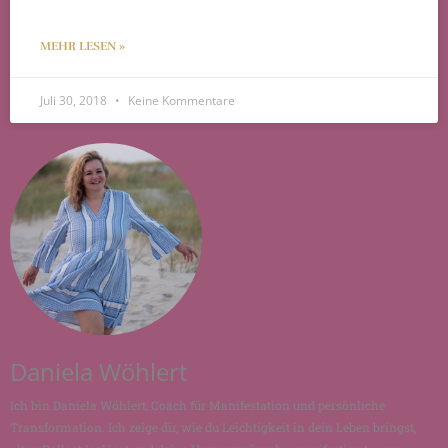
MEHR LESEN »
Juli 30, 2018
Keine Kommentare
Daniela Wöhlert
Ich bin Daniela Wöhlert, Coach für Manifestation und persönliche
Transformation. Ich zeige dir, wie du Leichtigkeit in dein Leben bringst,