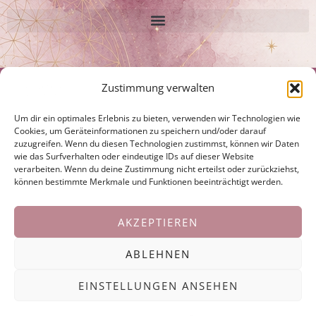
Disclaimer:
Zustimmung verwalten
Ich bin keine Ärztin oder Heilpraktikerin. Ich erstelle keine Diagnosen.
Um dir ein optimales Erlebnis zu bieten, verwenden wir Technologien wie
Hypnosen, Coachings und energetische Behandlungen ersetzen nicht die
Cookies, um Geräteinformationen zu speichern und/oder darauf
Behandlung durch einen Arzt, Psychologen oder Heilpraktiker, sind jedoch
zuzugreifen. Wenn du diesen Technologien zustimmst, können wir Daten
eine wertvolle Ergänzung zu laufenden Behandlungen und unterstützen
wie das Surfverhalten oder eindeutige IDs auf dieser Website
die Selbstheilungskräfte.
verarbeiten. Wenn du deine Zustimmung nicht erteilst oder zurückziehst,
können bestimmte Merkmale und Funktionen beeinträchtigt werden.
Laufende ärztliche Behandlungen und Anordnungen sollen weitergeführt,
bzw. künftige nicht hinausgeschoben oder unterlassen werden.
AKZEPTIEREN
© 2024 ALL RIGHTS RESERVED​
ABLEHNEN
Follow my blog with Bloglovin
EINSTELLUNGEN ANSEHEN