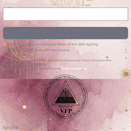
E-Mail*
KOSTENLOSEN INSPIRATIONSLETTER
ERHALTEN
Der Schutz deiner persönlichen Daten ist mir sehr wichtig.
Deshalb behandele ich sie 100% vertraulich.
* Pflichtfeld. Dein Vorname ist optional, aber hilfreich denn dann kann ich dich richtig ansprechen.
Abmeldung mit einem Klick möglich.
Der Newsletter-Versand erfolgt entsprechend meiner
Datenschutzerklärung.
Service