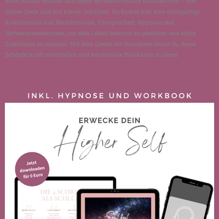
alten Ballast loslässt und deine Herzenswünsche manifestierst – aus
Deiner Seele und mit klaren Schritten. Du findest hier eine einzigartige
Kombination aus Manifestation, Energiearbeit, Hypnose und
Nervensystemwissen, um dein Leben bewusst zu gestalten und echte
Ergebnisse zu erzielen. Mit dem Gesetz der Annahme lernst du, deine
Schöpferkraft zu entfalten und emotionale Blockaden zu lösen.