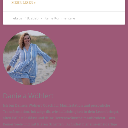
MEHR LESEN »
Februar 18, 2020
Keine Kommentare
Daniela Wöhlert
Ich bin Daniela Wöhlert, Coach für Manifestation und persönliche
Transformation. Ich zeige dir, wie du Leichtigkeit in dein Leben bringst,
alten Ballast loslässt und deine Herzenswünsche manifestierst – aus
Deiner Seele und mit klaren Schritten. Du findest hier eine einzigartige