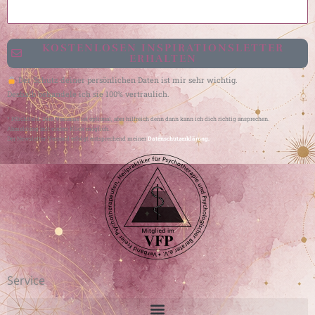
KOSTENLOSEN INSPIRATIONSLETTER
ERHALTEN
Der Schutz deiner persönlichen Daten ist mir sehr wichtig.
Deshalb behandele ich sie 100% vertraulich.
* Pflichtfeld. Dein Vorname ist optional, aber hilfreich denn dann kann ich dich richtig ansprechen.
Abmeldung mit einem Klick möglich.
Der Newsletter-Versand erfolgt entsprechend meiner
Datenschutzerklärung.
Service