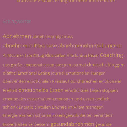
kraftvolle Visualisierung für mehr innere Ruhe
Schlagwörter
Abnehmen
abnehmenmitgenuss
abnehmenmithypnose
abnehmenohnezuhungern
Coaching
Blockaden
Blockaden lösen
Achtsamkeit im Alltag
deutscheblogger
Das große Emotional Essen stoppen Journal
diätfrei
Emotional Eating Journal
emotionalen Hunger
überwinden
emotionalen Kreislauf durchbrechen
emotionaler
emotionales Essen
emotionales Essen stoppen
Freiheit
endlich
emotionales Essverhalten
Emotionen und Essen
schlank
Energie einteilen
Energie im Alltag managen
Energiereserven schonen
Essensgewohnheiten verändern
gesundabnehmen
Essverhalten verbessern
gesunde