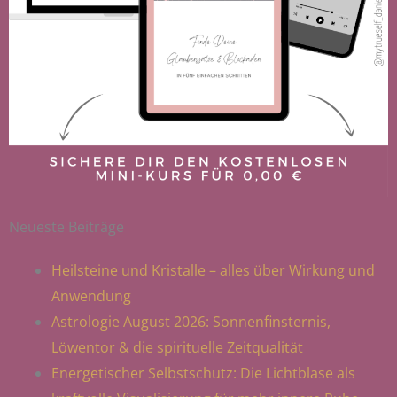
Neueste Beiträge
Heilsteine und Kristalle – alles über Wirkung und
Anwendung
Astrologie August 2026: Sonnenfinsternis,
Löwentor & die spirituelle Zeitqualität
Energetischer Selbstschutz: Die Lichtblase als