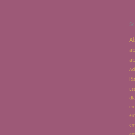
Sc
A
a
a
Ac
lö
Es
diä
em
em
em
em