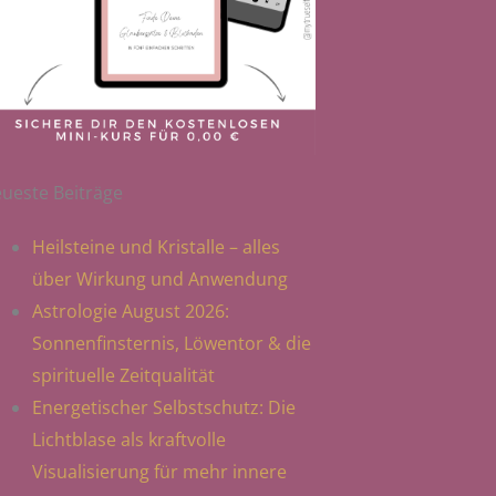
ueste Beiträge
Heilsteine und Kristalle – alles
über Wirkung und Anwendung
Astrologie August 2026:
Sonnenfinsternis, Löwentor & die
spirituelle Zeitqualität
Energetischer Selbstschutz: Die
Lichtblase als kraftvolle
Visualisierung für mehr innere