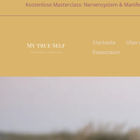
Zum
Kostenlose Masterclass: Nervensystem & Manife
Inhalt
springen
Startseite
Über 
Essenzraum