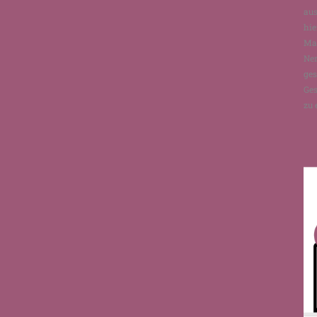
aus
hie
Man
Ne
ges
Ges
zu 