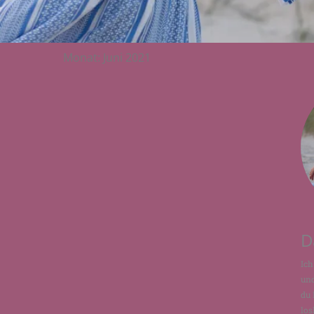
Monat: Juni 2021
D
Ich
und
du 
los