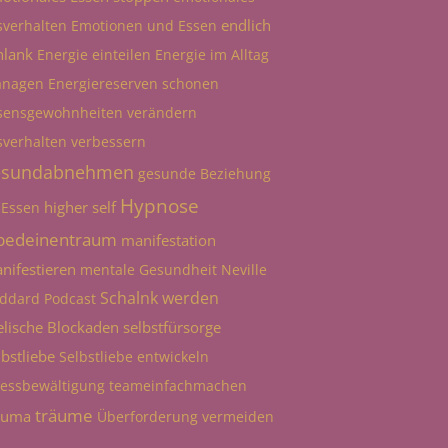
endlich
sverhalten
Emotionen und Essen
hlank
Energie einteilen
Energie im Alltag
nagen
Energiereserven schonen
sensgewohnheiten verändern
sverhalten verbessern
esundabnehmen
gesunde Beziehung
Hypnose
higher self
 Essen
bedeinentraum
manifestation
nifestieren
mentale Gesundheit
Neville
Schalnk werden
ddard
Podcast
elische Blockaden
selbstfürsorge
lbstliebe
Selbstliebe entwickeln
ressbewältigung
teameinfachmachen
träume
auma
Überforderung vermeiden