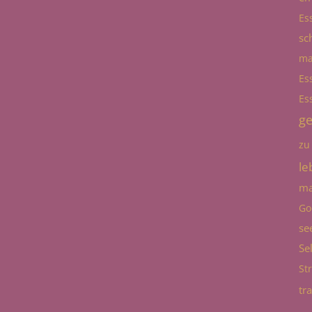
Es
sc
ma
Es
Es
g
zu
le
ma
Go
se
Se
St
tr