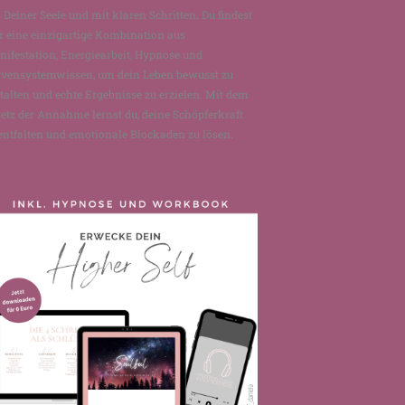
 Deiner Seele und mit klaren Schritten. Du findest
r eine einzigartige Kombination aus
ifestation, Energiearbeit, Hypnose und
rvensystemwissen, um dein Leben bewusst zu
talten und echte Ergebnisse zu erzielen. Mit dem
etz der Annahme lernst du, deine Schöpferkraft
entfalten und emotionale Blockaden zu lösen.