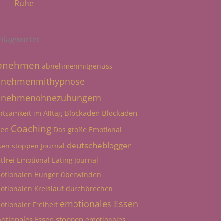
Ruhe
hlagwörter
bnehmen
abnehmenmitgenuss
bnehmenmithypnose
bnehmenohnezuhungern
Blockaden
Blockaden
htsamkeit im Alltag
Coaching
sen
Das große Emotional
deutscheblogger
sen stoppen Journal
tfrei
Emotional Eating Journal
otionalen Hunger überwinden
otionalen Kreislauf durchbrechen
emotionales Essen
otionaler Freiheit
otionales Essen stoppen
emotionales