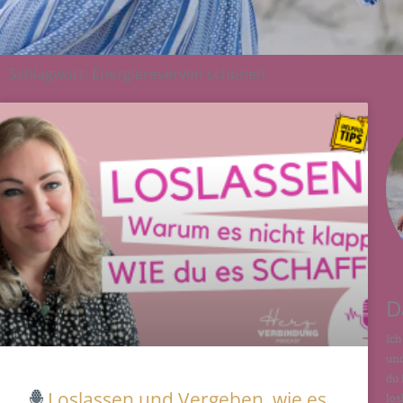
Schlagwort: Energiereserven schonen
D
Ich
und
du 
Loslassen und Vergeben, wie es
los