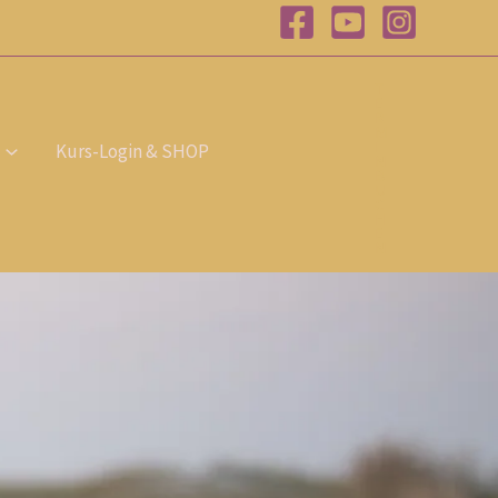
T
E
R
M
I
Kurs-Login & SHOP
N
B
U
C
H
E
N