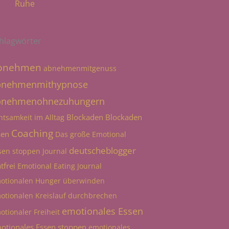
Ruhe
hlagwörter
bnehmen
abnehmenmitgenuss
bnehmenmithypnose
bnehmenohnezuhungern
Blockaden
Blockaden
htsamkeit im Alltag
Coaching
sen
Das große Emotional
deutscheblogger
sen stoppen Journal
tfrei
Emotional Eating Journal
otionalen Hunger überwinden
otionalen Kreislauf durchbrechen
emotionales Essen
otionaler Freiheit
otionales Essen stoppen
emotionales