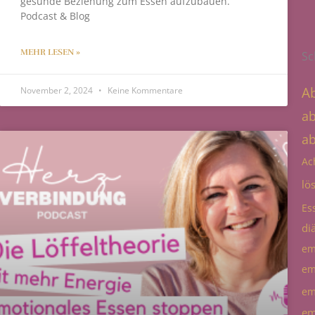
gesunde Beziehung zum Essen aufzubauen.
Podcast & Blog
MEHR LESEN »
Sc
A
November 2, 2024
Keine Kommentare
a
a
Ac
lö
Es
diä
em
em
em
em