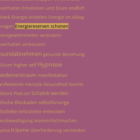
endlich
sverhalten
Emotionen und Essen
hlank
Energie einteilen
Energie im Alltag
nagen
Energiereserven schonen
sensgewohnheiten verändern
sverhalten verbessern
esundabnehmen
gesunde Beziehung
Hypnose
higher self
 Essen
bedeinentraum
manifestation
nifestieren
mentale Gesundheit
Neville
Schalnk werden
ddard
Podcast
elische Blockaden
selbstfürsorge
lbstliebe
Selbstliebe entwickeln
ressbewältigung
teameinfachmachen
träume
auma
Überforderung vermeiden