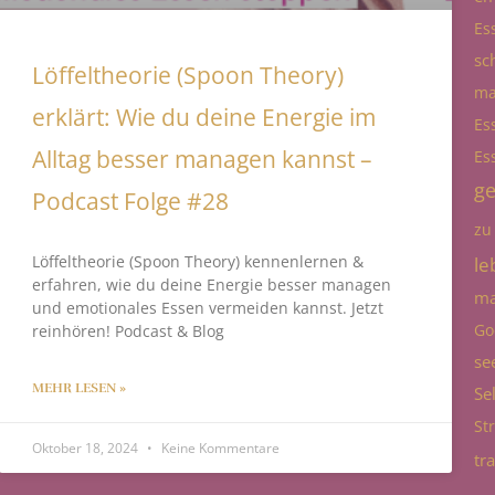
Es
sc
Löffeltheorie (Spoon Theory)
ma
erklärt: Wie du deine Energie im
Es
Alltag besser managen kannst –
Es
g
Podcast Folge #28
zu
Löffeltheorie (Spoon Theory) kennenlernen &
le
erfahren, wie du deine Energie besser managen
ma
und emotionales Essen vermeiden kannst. Jetzt
Go
reinhören! Podcast & Blog
se
MEHR LESEN »
Se
St
Oktober 18, 2024
Keine Kommentare
tr