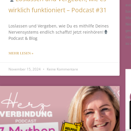
aus
wirklich funktioniert – Podcast #31
hie
Man
Ne
Loslassen und Vergeben, wie Du es mithilfe Deines
ges
Nervensystems endlich schaffst! Jetzt reinhören!
Ges
Podcast & Blog
zu 
MEHR LESEN »
November 15, 2024
Keine Kommentare