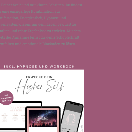
 Deiner Seele und mit klaren Schritten. Du findest
r eine einzigartige Kombination aus
ifestation, Energiearbeit, Hypnose und
rvensystemwissen, um dein Leben bewusst zu
talten und echte Ergebnisse zu erzielen. Mit dem
etz der Annahme lernst du, deine Schöpferkraft
entfalten und emotionale Blockaden zu lösen.