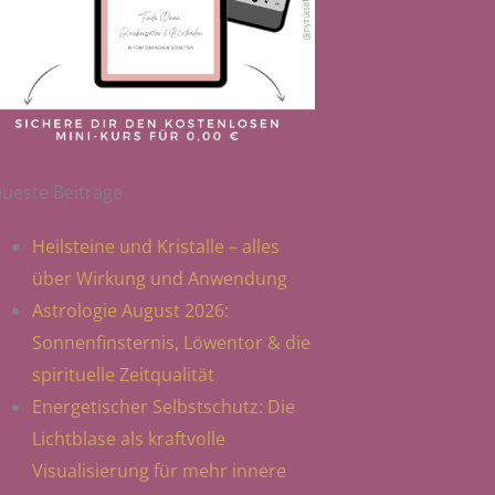
ueste Beiträge
Heilsteine und Kristalle – alles
über Wirkung und Anwendung
Astrologie August 2026:
Sonnenfinsternis, Löwentor & die
spirituelle Zeitqualität
Energetischer Selbstschutz: Die
Lichtblase als kraftvolle
Visualisierung für mehr innere