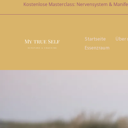
Zum
Kostenlose Masterclass: Nervensystem & Manife
Inhalt
springen
Startseite
Über 
Essenzraum