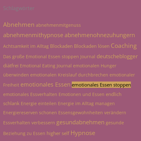
Schlagwörter
Abnehmen
abnehmenmitgenuss
abnehmenmithypnose
abnehmenohnezuhungern
Coaching
Blockaden
Blockaden lösen
Achtsamkeit im Alltag
deutscheblogger
Das große Emotional Essen stoppen Journal
diätfrei
Emotional Eating Journal
emotionalen Hunger
überwinden
emotionalen Kreislauf durchbrechen
emotionaler
emotionales Essen
emotionales Essen stoppen
Freiheit
endlich
emotionales Essverhalten
Emotionen und Essen
schlank
Energie einteilen
Energie im Alltag managen
Energiereserven schonen
Essensgewohnheiten verändern
gesundabnehmen
Essverhalten verbessern
gesunde
Hypnose
higher self
Beziehung zu Essen