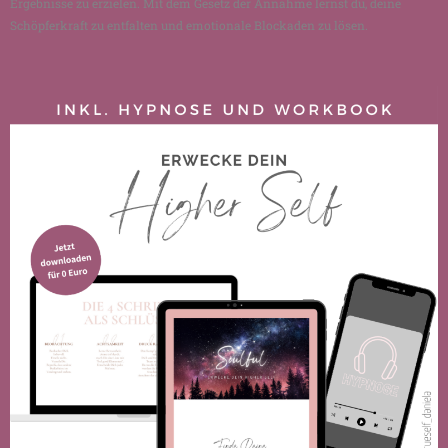
Ergebnisse zu erzielen. Mit dem Gesetz der Annahme lernst du, deine
Schöpferkraft zu entfalten und emotionale Blockaden zu lösen.