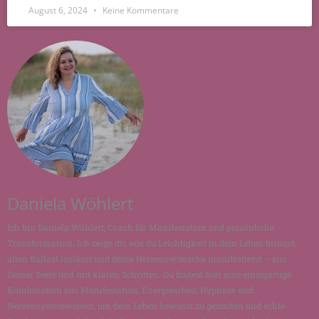
August 6, 2024
Keine Kommentare
Daniela Wöhlert
Ich bin Daniela Wöhlert, Coach für Manifestation und persönliche
Transformation. Ich zeige dir, wie du Leichtigkeit in dein Leben bringst,
alten Ballast loslässt und deine Herzenswünsche manifestierst – aus
Deiner Seele und mit klaren Schritten. Du findest hier eine einzigartige
Kombination aus Manifestation, Energiearbeit, Hypnose und
Nervensystemwissen, um dein Leben bewusst zu gestalten und echte