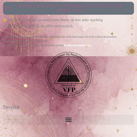
KOSTENLOSEN INSPIRATIONSLETTER
ERHALTEN
Der Schutz deiner persönlichen Daten ist mir sehr wichtig.
Deshalb behandele ich sie 100% vertraulich.
* Pflichtfeld. Dein Vorname ist optional, aber hilfreich denn dann kann ich dich richtig ansprechen.
Abmeldung mit einem Klick möglich.
Der Newsletter-Versand erfolgt entsprechend meiner
Datenschutzerklärung.
Service